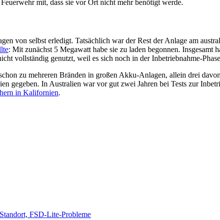
Feuerwehr mit, dass sie vor Ort nicht mehr benötigt werde.
gen von selbst erledigt. Tatsächlich war der Rest der Anlage am austr
lte
: Mit zunächst 5 Megawatt habe sie zu laden begonnen. Insgesamt h
t vollständig genutzt, weil es sich noch in der Inbetriebnahme-Phase
 schon zu mehreren Bränden in großen Akku-Anlagen, allein drei dav
ien gegeben. In Australien war vor gut zwei Jahren bei Tests zur Inbe
hern in Kalifornien
.
-Standort, FSD-Lite-Probleme