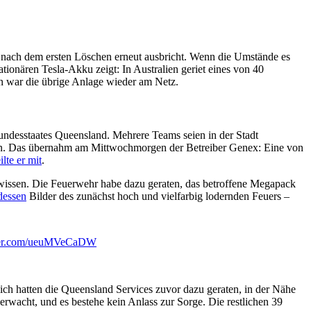
nach dem ersten Löschen erneut ausbricht. Wenn die Umstände es
tationären Tesla-Akku zeigt: In Australien geriet eines von 40
en war die übrige Anlage wieder am Netz.
undesstaates Queensland. Mehrere Teams seien in der Stadt
n. Das übernahm am Mittwochmorgen der Betreiber Genex: Eine von
eilte er mit
.
 wissen. Die Feuerwehr habe dazu geraten, das betroffene Megapack
rdessen
Bilder des zunächst hoch und vielfarbig lodernden Feuers –
tter.com/ueuMVeCaDW
ich hatten die Queensland Services zuvor dazu geraten, in der Nähe
rwacht, und es bestehe kein Anlass zur Sorge. Die restlichen 39