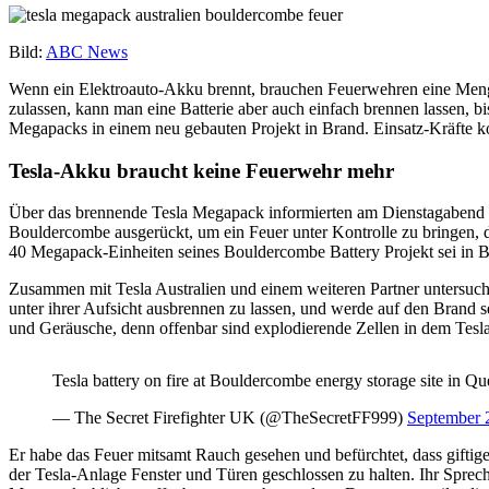
Bild:
ABC News
Wenn ein Elektroauto-Akku brennt, brauchen Feuerwehren eine Menge
zulassen, kann man eine Batterie aber auch einfach brennen lassen, bis
Megapacks in einem neu gebauten Projekt in Brand. Einsatz-Kräfte ko
Tesla-Akku braucht keine Feuerwehr mehr
Über das brennende Tesla Megapack informierten am Dienstagabend Or
Bouldercombe ausgerückt, um ein Feuer unter Kontrolle zu bringen,
40 Megapack-Einheiten seines Bouldercombe Battery Projekt sei in
Zusammen mit Tesla Australien und einem weiteren Partner untersuch
unter ihrer Aufsicht ausbrennen zu lassen, und werde auf den Bran
und Geräusche, denn offenbar sind explodierende Zellen in dem Tesl
Tesla battery on fire at Bouldercombe energy storage site in Que
— The Secret Firefighter UK (@TheSecretFF999)
September 
Er habe das Feuer mitsamt Rauch gesehen und befürchtet, dass giftig
der Tesla-Anlage Fenster und Türen geschlossen zu halten. Ihr Sprec