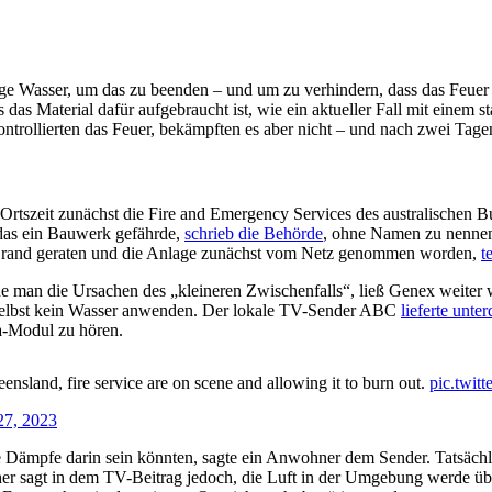
 Wasser, um das zu beenden – und um zu verhindern, dass das Feuer 
 das Material dafür aufgebraucht ist, wie ein aktueller Fall mit einem s
ntrollierten das Feuer, bekämpften es aber nicht – und nach zwei Tag
tszeit zunächst die Fire and Emergency Services des australischen B
 das ein Bauwerk gefährde,
schrieb die Behörde
, ohne Namen zu nenne
 Brand geraten und die Anlage zunächst vom Netz genommen worden,
t
e man die Ursachen des „kleineren Zwischenfalls“, ließ Genex weiter
d selbst kein Wasser anwenden. Der lokale TV-Sender ABC
lieferte unte
a-Modul zu hören.
ensland, fire service are on scene and allowing it to burn out.
pic.twi
27, 2023
e Dämpfe darin sein könnten, sagte ein Anwohner dem Sender. Tatsächl
her sagt in dem TV-Beitrag jedoch, die Luft in der Umgebung werde übe