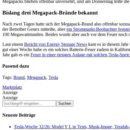
Megapacks blieben offenbar unversehrt, und am Donnerstag teilte die 
Bislang drei Megapack-Brände bekannt
Nach zwei Tagen hatte sich der Megapack-Brand also offenbar sozusa
der Betreiber Genex mitteilte, aber
ein Strommarkt-Beobachter feststel
100 Megawattstunden. Beides wurde aber auch vor dem Feuer noch nich
Laut einem
Bericht von Energy Storage News
kam es in diesem Jahr
gut einer Woche habe es ein solches Batterie-Feuer zudem in Kaliforn
Jahr gab es ein
Feuer in einer riesigen Anlage mit solchen Tesla-Speic
Passend dazu
Tags:
Brand
,
Megapack
,
Tesla
Marktplatz
Anzeige
Anzeige
Suchbegriff
eingeben...
Neueste Beiträge
Tesla-Woche 32/26: Model Y L in Tests, Musk-Image, Terafab