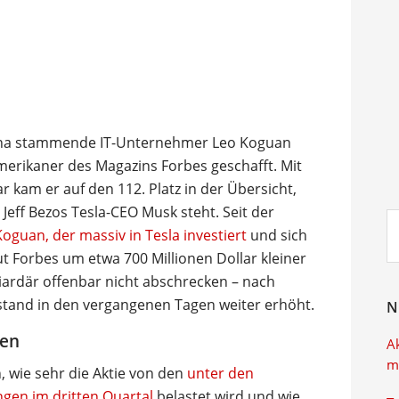
hina stammende IT-Unternehmer Leo Koguan
Amerikaner des Magazins Forbes geschafft. Mit
 kam er auf den 112. Platz in der Übersicht,
Jeff Bezos Tesla-CEO Musk steht. Seit der
Su
guan, der massiv in Tesla investiert
und sich
ei
t Forbes um etwa 700 Millionen Dollar kleiner
liardär offenbar nicht abschrecken – nach
stand in den vergangenen Tagen weiter erhöht.
N
gen
A
m
n, wie sehr die Aktie von den
unter den
gen im dritten Quartal
belastet wird und wie