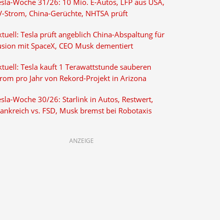
esla-Woche 31/26: 10 Mio. E-Autos, LFP aus USA,
V-Strom, China-Gerüchte, NHTSA prüft
tuell: Tesla prüft angeblich China-Abspaltung für
usion mit SpaceX, CEO Musk dementiert
tuell: Tesla kauft 1 Terawattstunde sauberen
trom pro Jahr von Rekord-Projekt in Arizona
sla-Woche 30/26: Starlink in Autos, Restwert,
rankreich vs. FSD, Musk bremst bei Robotaxis
ANZEIGE