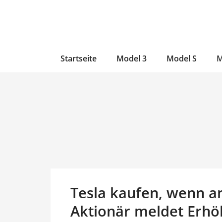
Zum
Skip
Zum
Inhalt
to
Inhalt
wechseln
main
wechseln
content
Startseite
Model 3
Model S
M
Tesla kaufen, wenn a
Aktionär meldet Erhö