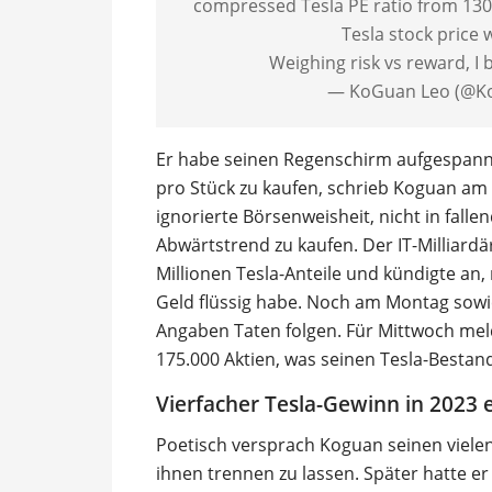
compressed Tesla PE ratio from 1300
Tesla stock price w
Weighing risk vs reward, I
— KoGuan Leo (@K
Er habe seinen Regenschirm aufgespannt
pro Stück zu kaufen, schrieb Koguan am
ignorierte Börsenweisheit, nicht in falle
Abwärtstrend zu kaufen. Der IT-Milliardär
Millionen Tesla-Anteile und kündigte a
Geld flüssig habe. Noch am Montag sowi
Angaben Taten folgen. Für Mittwoch me
175.000 Aktien, was seinen Tesla-Bestand
Vierfacher Tesla-Gewinn in 2023 
Poetisch versprach Koguan seinen vielen
ihnen trennen zu lassen. Später hatte er 