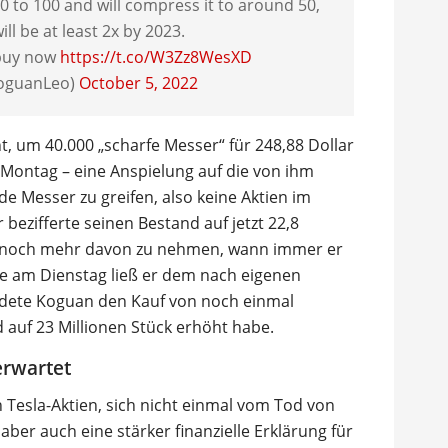
 to 100 and will compress it to around 50,
ill be at least 2x by 2023.
 buy now
https://t.co/W3Zz8WesXD
oguanLeo)
October 5, 2022
, um 40.000 „scharfe Messer“ für 248,88 Dollar
 Montag – eine Anspielung auf die von ihm
nde Messer zu greifen, also keine Aktien im
 bezifferte seinen Bestand auf jetzt 22,8
n, noch mehr davon zu nehmen, wann immer er
e am Dienstag ließ er dem nach eigenen
ldete Koguan den Kauf von noch einmal
 auf 23 Millionen Stück erhöht habe.
erwartet
 Tesla-Aktien, sich nicht einmal vom Tod von
aber auch eine stärker finanzielle Erklärung für