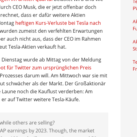
T
urch CEO Musk, die er jetzt offenbar doch
P
rechnet, dass er dafür weitere Aktien
Ak
 Montag
heftigen Kurs-Verluste bei Tesla nach
F
wurden zumeist den verfehlten Erwartungen
er auch nicht aus, dass der CEO im Rahmen
Ak
t Tesla-Aktien verkauft hat.
S
m Dienstag wurde ab Mittag von der Meldung
Te
ot für Twitter zum ursprünglichen Preis
F
Prozesses darum will. Am Mittwoch war sie mit
eut schwächer als der Markt. Der Großaktionär
e Laune noch die Kauflust verderben: Am
r auf Twitter weitere Tesla-Käufe.
hile others are selling?
GAAP earnings by 2023. Though, the market