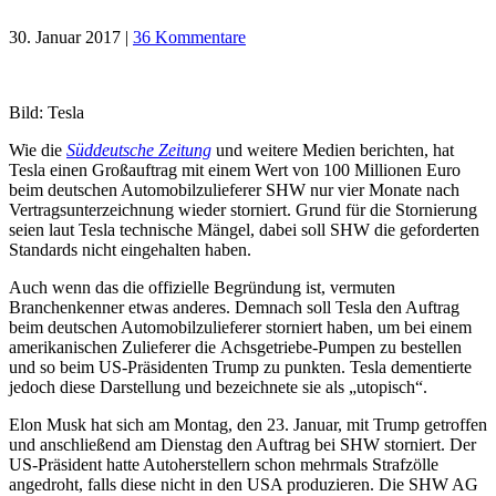
30. Januar 2017
|
36 Kommentare
Bild: Tesla
Wie die
Süddeutsche Zeitung
und weitere Medien berichten, hat
Tesla einen Großauftrag mit einem Wert von 100 Millionen Euro
beim deutschen Automobilzulieferer SHW nur vier Monate nach
Vertragsunterzeichnung wieder storniert. Grund für die Stornierung
seien laut Tesla technische Mängel, dabei soll SHW die geforderten
Standards nicht eingehalten haben.
Auch wenn das die offizielle Begründung ist, vermuten
Branchenkenner etwas anderes. Demnach soll Tesla den Auftrag
beim deutschen Automobilzulieferer storniert haben, um bei einem
amerikanischen Zulieferer die Achsgetriebe-Pumpen zu bestellen
und so beim US-Präsidenten Trump zu punkten. Tesla dementierte
jedoch diese Darstellung und bezeichnete sie als „utopisch“.
Elon Musk hat sich am Montag, den 23. Januar, mit Trump getroffen
und anschließend am Dienstag den Auftrag bei SHW storniert. Der
US-Präsident hatte Autoherstellern schon mehrmals Strafzölle
angedroht, falls diese nicht in den USA produzieren. Die SHW AG