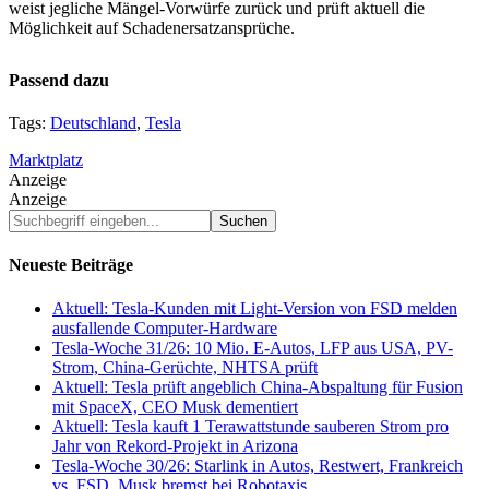
weist jegliche Mängel-Vorwürfe zurück und prüft aktuell die
Möglichkeit auf Schadenersatzansprüche.
Passend dazu
Tags:
Deutschland
,
Tesla
Marktplatz
Anzeige
Anzeige
Suchbegriff
eingeben...
Neueste Beiträge
Aktuell: Tesla-Kunden mit Light-Version von FSD melden
ausfallende Computer-Hardware
Tesla-Woche 31/26: 10 Mio. E-Autos, LFP aus USA, PV-
Strom, China-Gerüchte, NHTSA prüft
Aktuell: Tesla prüft angeblich China-Abspaltung für Fusion
mit SpaceX, CEO Musk dementiert
Aktuell: Tesla kauft 1 Terawattstunde sauberen Strom pro
Jahr von Rekord-Projekt in Arizona
Tesla-Woche 30/26: Starlink in Autos, Restwert, Frankreich
vs. FSD, Musk bremst bei Robotaxis