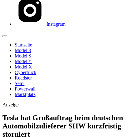
Instagram
Startseite
Model 3
Model S
Model Y
Model X
Cybertruck
Roadster
Semi
Powerwall
Marktplatz
Anzeige
Tesla hat Großauftrag beim deutschen
Automobilzulieferer SHW kurzfristig
storniert