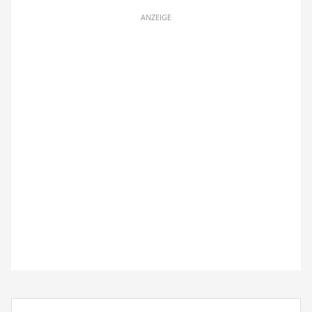
ANZEIGE
Suchbegriff