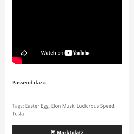
Passend dazu
Tags:
Easter Egg
,
Elon Musk
,
Ludicrous Speed
,
Tesla
Marktplatz