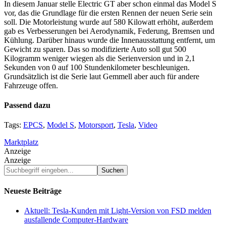
In diesem Januar stelle Electric GT aber schon einmal das Model S
vor, das die Grundlage für die ersten Rennen der neuen Serie sein
soll. Die Motorleistung wurde auf 580 Kilowatt erhöht, außerdem
gab es Verbesserungen bei Aerodynamik, Federung, Bremsen und
Kühlung. Darüber hinaus wurde die Innenausstattung entfernt, um
Gewicht zu sparen. Das so modifizierte Auto soll gut 500
Kilogramm weniger wiegen als die Serienversion und in 2,1
Sekunden von 0 auf 100 Stundenkilometer beschleunigen.
Grundsätzlich ist die Serie laut Gemmell aber auch für andere
Fahrzeuge offen.
Passend dazu
Tags:
EPCS
,
Model S
,
Motorsport
,
Tesla
,
Video
Marktplatz
Anzeige
Anzeige
Suchbegriff
eingeben...
Neueste Beiträge
Aktuell: Tesla-Kunden mit Light-Version von FSD melden
ausfallende Computer-Hardware