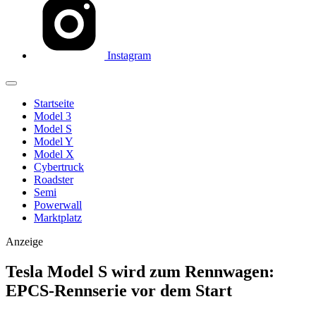
Instagram
Startseite
Model 3
Model S
Model Y
Model X
Cybertruck
Roadster
Semi
Powerwall
Marktplatz
Anzeige
Tesla Model S wird zum Rennwagen:
EPCS-Rennserie vor dem Start