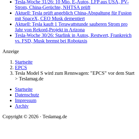
Tesla-Woche 31/26: 10 Mio. E-Autos, LFP aus USA, PV-
Strom, China-Gerüchte, NHTSA prüft
Aktuell: Tesla prüft angeblich China-Abspaltung für Fusion
mit SpaceX, CEO Musk dementiert
Aktuell: Tesla kauft 1 Terawattstunde sauberen Strom pro
Jahr von Rekord-Projekt in Arizona
Tesla-Woche 30/26: Starlink in Autos, Restwert, Frankreich
vs. FSD, Musk bremst bei Robotaxis
Anzeige
Startseite
EPCS
Tesla Model S wird zum Rennwagen: "EPCS" vor dem Start
> Teslamag.de
Startseite
Datenschutz
Impressum
Archiv
Copyright © 2026 · Teslamag.de