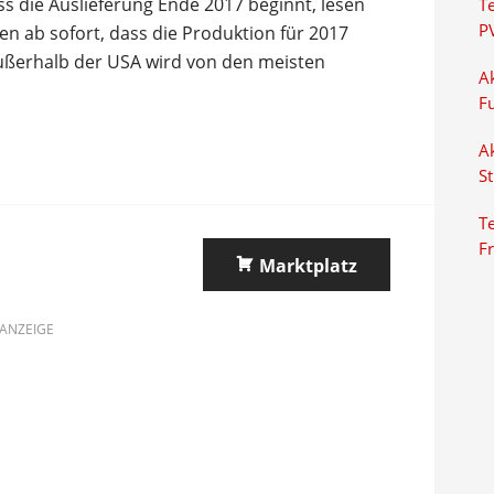
s die Auslieferung Ende 2017 beginnt, lesen
T
P
n ab sofort, dass die Produktion für 2017
 außerhalb der USA wird von den meisten
Ak
F
Ak
S
Te
F
Marktplatz
ANZEIGE