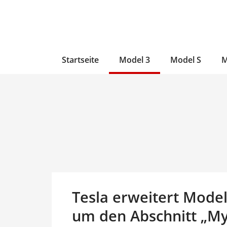
Zum
Skip
Zum
Inhalt
to
Inhalt
wechseln
main
wechseln
content
Startseite
Model 3
Model S
M
Tesla erweitert Model
um den Abschnitt „M