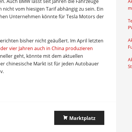
. Auch BMW lässt seit Jahren die Fahrzeuge
A
m
icht vom hiesigen Tarif abhängig zu sein. Ein
chen Unternehmen könnte für Tesla Motors der
T
P
richten bisher nicht geäußert. Im April letzten
Ak
F
oder vier Jahren auch in China produzieren
neller geht, könnte mit dem aktuellen
Ak
r chinesische Markt ist für jeden Autobauer
S
v.
Marktplatz