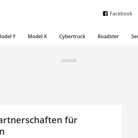
Facebook
odel Y
Model X
Cybertruck
Roadster
Se
ANZEIGE
artnerschaften für
an