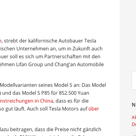
n
, strebt der kalifornische Autobauer Tesla
sischen Unternehmen an, um in Zukunft auch
uer soll es sich um Partnerschaften mit den
nehmen Lifan Group und Chang’an Automobile
Su
ei
i Modellvarianten seines Model S an: Das Model
r) und das Model S P85 für 852.500 Yuan
enstreichungen in China
, dass es für die
N
o gut läuft. Auch soll Tesla Motors auf
über
Ak
D
azu beitragen, dass die Preise nicht gänzlich