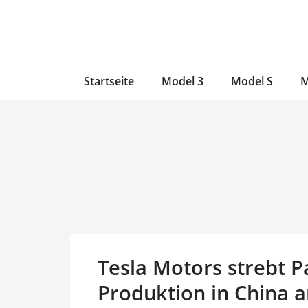
Zum
Skip
Zum
Inhalt
to
Inhalt
wechseln
main
wechseln
content
Startseite
Model 3
Model S
M
Tesla Motors strebt P
Produktion in China 