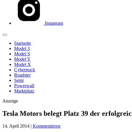
Instagram
Startseite
Model 3
Model S
Model Y
Model X
Cybertruck
Roadster
Semi
Powerwall
Marktplatz
Anzeige
Tesla Motors belegt Platz 39 der erfolgre
14. April 2014
|
Kommentieren