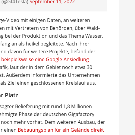
s (@Gf4Tesla)
September 11, 2022
age-Video mit einigen Daten, an weiteren
men mit Vertretern von Behörden, über Wald-
 bei der Produktion und das Thema Wasser,
ang an als heikel begleitete. Nach ihrer
d davon für weitere Projekte, befand der
 beispielsweise eine Google-Ansiedlung
Grafik, laut der in dem Gebiet noch etwa 30
st. Außerdem informierte das Unternehmen
s Ziel einen geschlossenen Kreislauf aus.
r Platz
agter Belieferung mit rund 1,8 Millionen
nehmigte Phase der deutschen Gigafactory
e noch mehr vorhat. Dem weiteren Ausbau, der
ür einen
Bebauungsplan für ein Gelände direkt