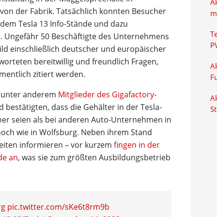
A
von der Fabrik. Tatsächlich konnten Besucher
m
 dem Tesla 13 Info-Stände und dazu
T
te. Ungefähr 50 Beschäftigte des Unternehmens
P
ld einschließlich deutscher und europäischer
orteten bereitwillig und freundlich Fragen,
Ak
mentlich zitiert werden.
F
en unter anderem
Mitglieder des Gigafactory-
Ak
bestätigten, dass die Gehälter in der Tesla-
S
er seien als bei anderen Auto-Unternehmen in
och wie in Wolfsburg. Neben ihrem Stand
eiten informieren – vor kurzem
fingen in der
de an
, was sie zum größten Ausbildungsbetrieb
rg
pic.twitter.com/sKe6t8rm9b