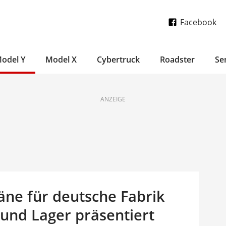
Facebook
odel Y
Model X
Cybertruck
Roadster
Se
ANZEIGE
läne für deutsche Fabrik
 und Lager präsentiert