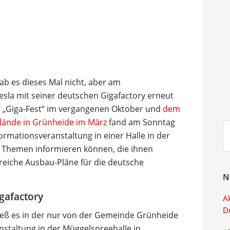
ab es dieses Mal nicht, aber am
sla mit seiner deutschen Gigafactory erneut
em „Giga-Fest“ im vergangenen Oktober und
dem
elände in Grünheide im März
fand am Sonntag
Su
ormationsveranstaltung in einer Halle in der
ei
er Themen informieren können, die ihnen
eiche Ausbau-Pläne für die deutsche
N
gafactory
Ak
D
hieß es in der nur von der Gemeinde Grünheide
staltung in der Müggelspreehalle in