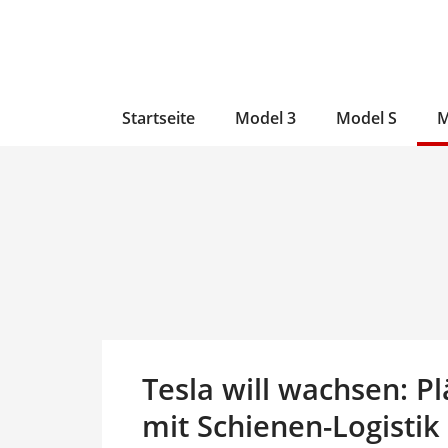
Zum
Skip
Zum
Inhalt
to
Inhalt
wechseln
main
wechseln
content
Startseite
Model 3
Model S
M
Tesla will wachsen: P
mit Schienen-Logistik