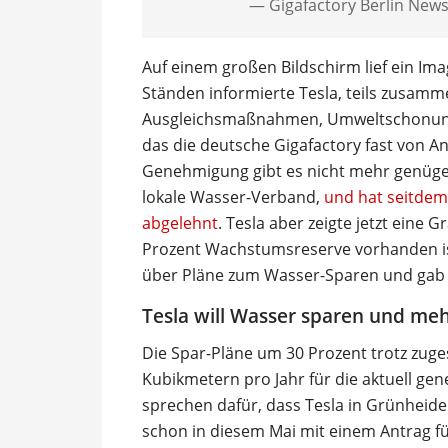
— Gigafactory Berlin New
Auf einem großen Bildschirm lief ein Im
Ständen informierte Tesla, teils zusam
Ausgleichsmaßnahmen, Umweltschonung
das die deutsche Gigafactory fast von Anf
Genehmigung gibt es nicht mehr genügen
lokale Wasser-Verband,
und hat seitdem
abgelehnt
. Tesla aber zeigte jetzt eine 
Prozent Wachstumsreserve vorhanden i
über Pläne zum Wasser-Sparen und gab al
Tesla will Wasser sparen und meh
Die Spar-Pläne um 30 Prozent trotz zuges
Kubikmetern pro Jahr für die aktuell ge
sprechen dafür, dass Tesla in Grünheid
schon in diesem Mai mit einem Antrag f