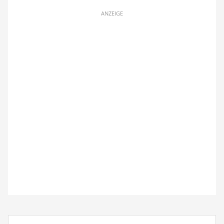
ANZEIGE
Suchbegriff