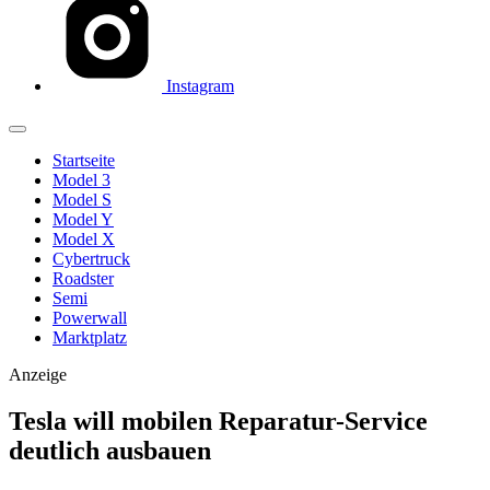
Instagram
Startseite
Model 3
Model S
Model Y
Model X
Cybertruck
Roadster
Semi
Powerwall
Marktplatz
Anzeige
Tesla will mobilen Reparatur-Service
deutlich ausbauen