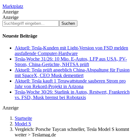
Marktplatz
Anzeige
Anzeige
Suchbegriff
eingeben...
Neueste Beiträge
Aktuell: Tesla-Kunden mit Light-Version von FSD melden
ausfallende Computer-Hardware
Tesla-Woche 31/26: 10 Mio. E-Autos, LFP aus USA, PV-
Strom, China-Gerüchte, NHTSA prüft
Aktuell: Tesla prüft angeblich China-Abspaltung für Fusion
mit SpaceX, CEO Musk dementiert
Aktuell: Tesla kauft 1 Terawattstunde sauberen Strom pro
Jahr von Rekord-Projekt in Arizona
Tesla-Woche 30/26: Starlink in Autos, Restwert, Frankreich
vs. FSD, Musk bremst bei Robotaxis
Anzeige
Startseite
Model S
Vergleich: Porsche Taycan schneller, Tesla Model S kommt
weiter > Teslamag.de