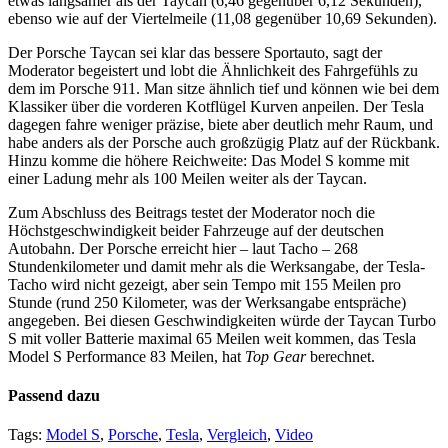
etwas langsamer als der Taycan (6,46 gegenüber 6,12 Sekunden),
ebenso wie auf der Viertelmeile (11,08 gegenüber 10,69 Sekunden).
Der Porsche Taycan sei klar das bessere Sportauto, sagt der
Moderator begeistert und lobt die Ähnlichkeit des Fahrgefühls zu
dem im Porsche 911. Man sitze ähnlich tief und können wie bei dem
Klassiker über die vorderen Kotflügel Kurven anpeilen. Der Tesla
dagegen fahre weniger präzise, biete aber deutlich mehr Raum, und
habe anders als der Porsche auch großzügig Platz auf der Rückbank.
Hinzu komme die höhere Reichweite: Das Model S komme mit
einer Ladung mehr als 100 Meilen weiter als der Taycan.
Zum Abschluss des Beitrags testet der Moderator noch die
Höchstgeschwindigkeit beider Fahrzeuge auf der deutschen
Autobahn. Der Porsche erreicht hier – laut Tacho – 268
Stundenkilometer und damit mehr als die Werksangabe, der Tesla-
Tacho wird nicht gezeigt, aber sein Tempo mit 155 Meilen pro
Stunde (rund 250 Kilometer, was der Werksangabe entspräche)
angegeben. Bei diesen Geschwindigkeiten würde der Taycan Turbo
S mit voller Batterie maximal 65 Meilen weit kommen, das Tesla
Model S Performance 83 Meilen, hat
Top Gear
berechnet.
Passend dazu
Tags:
Model S
,
Porsche
,
Tesla
,
Vergleich
,
Video