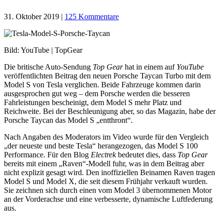
31. Oktober 2019
|
125 Kommentare
Bild: YouTube | TopGear
Die britische Auto-Sendung
Top Gear
hat in einem auf
YouTube
veröffentlichten Beitrag den neuen Porsche Taycan Turbo mit dem
Model S von Tesla verglichen. Beide Fahrzeuge kommen darin
ausgesprochen gut weg – dem Porsche werden die besseren
Fahrleistungen bescheinigt, dem Model S mehr Platz und
Reichweite. Bei der Beschleunigung aber, so das Magazin, habe der
Porsche Taycan das Model S „entthront“.
Nach Angaben des Moderators im Video wurde für den Vergleich
„der neueste und beste Tesla“ herangezogen, das Model S 100
Performance. Für den Blog
Electrek
bedeutet dies, dass
Top Gear
bereits mit einem „Raven“-Modell fuhr, was in dem Beitrag aber
nicht explizit gesagt wird. Den inoffiziellen Beinamen Raven tragen
Model S und Model X, die seit diesem Frühjahr verkauft wurden.
Sie zeichnen sich durch einen vom Model 3 übernommenen Motor
an der Vorderachse und eine verbesserte, dynamische Luftfederung
aus.