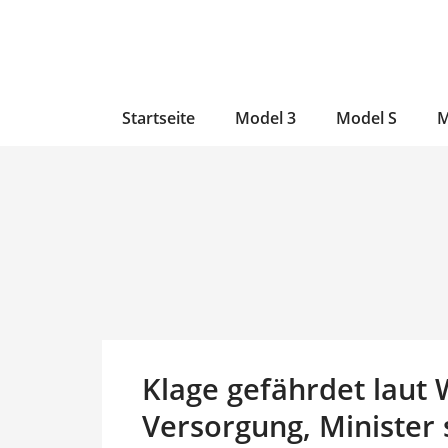
Zum
Skip
Zum
Inhalt
to
Inhalt
wechseln
main
wechseln
content
Startseite
Model 3
Model S
M
Klage gefährdet laut 
Versorgung, Minister s