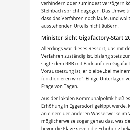
verhindern oder zumindest verzögern kö
Steinbach spricht dagegen. Das Umweltmi
dass das Verfahren noch laufe, und wol
ausstehenden Urteils nicht äußern.
Minister sieht Gigafactory-Start 2
Allerdings war dieses Ressort, das mit 
Verfahren zuständig ist, bislang stets z
sagte dem RBB mit Blick auf den Gigafac
Voraussetzung ist, er bleibe „bei meine
funktionieren wird“. Einige Unterlagen v
Frage von Tagen.
Aus der lokalen Kommunalpolitik hieß es
Erhöhung in Eggersdorf gekippt werde
an einem der anderen Wasserwerke im 
möglicherweise sogar genau das, was der
bevor die Klage gegen die Erhöhung bek