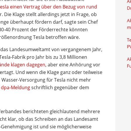
Ak
esla einen Vertrag über den Bezug von rund
D
Die Klage stellt allerdings jetzt in Frage, ob
A
nge überhaupt fördern darf, sagte sein Chef
m
 30-40 Prozent der Förderrechte könnten
Größenordnung Tesla betroffen wäre.
T
P
h das Landesumweltamt von vergangenem Jahr,
sla-Fabrik pro Jahr bis zu 3,8 Millionen
Ak
nde klagen dagegen
, aber eine Anhörung vor
F
ertagt. Und wenn die Klage ganz oder teilweise
e Wasser-Versorgung für Tesla nicht mehr
r dpa-Meldung
schriftlich gegenüber dem
erbandes berichteten gleichlautend mehrere
cht klar, ob das Schreiben an das Landesamt
a-Genehmigung ist und sie möglicherweise