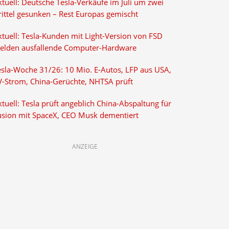
tuell: Deutsche Tesla-Verkäufe im Juli um zwei
rittel gesunken – Rest Europas gemischt
ktuell: Tesla-Kunden mit Light-Version von FSD
elden ausfallende Computer-Hardware
esla-Woche 31/26: 10 Mio. E-Autos, LFP aus USA,
V-Strom, China-Gerüchte, NHTSA prüft
tuell: Tesla prüft angeblich China-Abspaltung für
usion mit SpaceX, CEO Musk dementiert
ANZEIGE