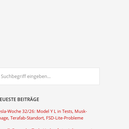
chbegriff
ngeben...
EUESTE BEITRÄGE
esla-Woche 32/26: Model Y L in Tests, Musk-
mage, Terafab-Standort, FSD-Lite-Probleme