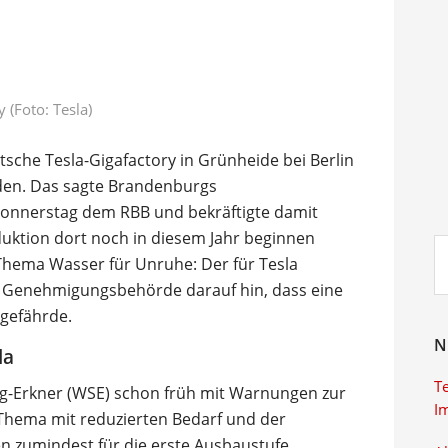
 (Foto: Tesla)
sche Tesla-Gigafactory in Grünheide bei Berlin
rden. Das sagte Brandenburgs
Donnerstag dem RBB und bekräftigte damit
duktion dort noch in diesem Jahr beginnen
Su
 Thema Wasser für Unruhe: Der für Tesla
ei
 Genehmigungsbehörde darauf hin, dass eine
 gefährde.
N
la
T
-Erkner (WSE) schon früh mit Warnungen zur
I
s Thema mit reduzierten Bedarf und der
 zumindest für die erste Ausbaustufe