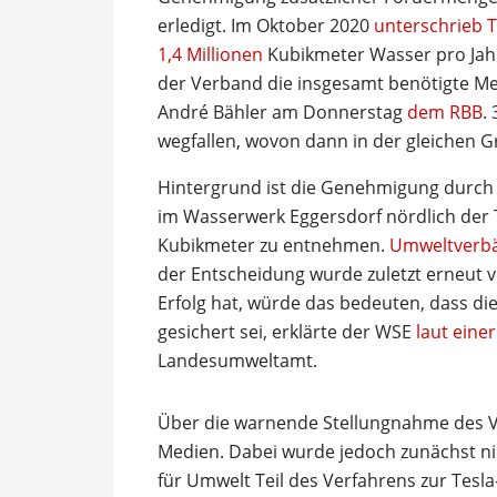
erledigt. Im Oktober 2020
unterschrieb T
1,4 Millionen
Kubikmeter Wasser pro Jahr. 
der Verband die insgesamt benötigte Me
André Bähler am Donnerstag
dem RBB
.
wegfallen, wovon dann in der gleichen 
Hintergrund ist die Genehmigung durc
im Wasserwerk Eggersdorf nördlich der Te
Kubikmeter zu entnehmen.
Umweltverbä
der Entscheidung wurde zuletzt erneut v
Erfolg hat, würde das bedeuten, dass di
gesichert sei, erklärte der WSE
laut eine
Landesumweltamt.
Über die warnende Stellungnahme des V
Medien. Dabei wurde jedoch zunächst ni
für Umwelt Teil des Verfahrens zur Tesl