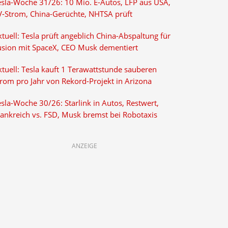
esla-Woche 31/26: 10 Mio. E-Autos, LFP aus USA,
V-Strom, China-Gerüchte, NHTSA prüft
tuell: Tesla prüft angeblich China-Abspaltung für
usion mit SpaceX, CEO Musk dementiert
tuell: Tesla kauft 1 Terawattstunde sauberen
trom pro Jahr von Rekord-Projekt in Arizona
sla-Woche 30/26: Starlink in Autos, Restwert,
rankreich vs. FSD, Musk bremst bei Robotaxis
ANZEIGE