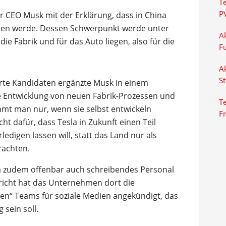
T
P
r CEO Musk mit der Erklärung, dass in China
iten werde. Dessen Schwerpunkt werde unter
Ak
e Fabrik und für das Auto liegen, also für die
F
Ak
S
erte Kandidaten ergänzte Musk in einem
ie Entwicklung von neuen Fabrik-Prozessen und
Te
mt man nur, wenn sie selbst entwickeln
F
cht dafür, dass Tesla in Zukunft einen Teil
ledigen lassen will, statt das Land nur als
rachten.
na zudem offenbar auch schreibendes Personal
richt hat das Unternehmen dort die
n“ Teams für soziale Medien angekündigt, das
 sein soll.