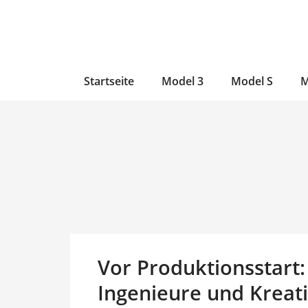
Zum
Skip
Zum
Inhalt
to
Inhalt
wechseln
main
wechseln
content
Startseite
Model 3
Model S
M
Vor Produktionsstart:
Ingenieure und Kreati