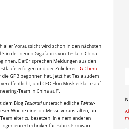
ch aller Voraussicht wird schon in den nächsten
 in der neuen Gigafabrik von Tesla in China
beginnen. Dafür sprechen Meldungen aus den
Testläufe erfolgen und der Zulieferer
LG Chem
Su
r die GF 3 begonnen hat. Jetzt hat Tesla zudem
ei
 veröffentlicht, und CEO Elon Musk erklärte auf
ineering-Team in China auf“.
N
ut dem Blog
Teslarati
unterschiedliche
Twitter
-
dieser Woche eine Job-Messe veranstalten, um
A
d Teamleiter zu besetzen. In einem anderen
m
 Ingenieure/Techniker für Fabrik-Firmware.