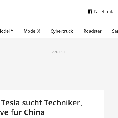
Facebook
odel Y
Model X
Cybertruck
Roadster
Se
ANZEIGE
 Tesla sucht Techniker,
ve für China