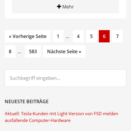
Mehr
Go
Interim
Go
Go
Go
Go
« Vorherige Seite
1
…
4
5
6
7
to
pages
to
to
to
to
Go
Interim
Go
page
omitted
page
page
page
page
8
…
583
Nächste Seite »
to
pages
to
page
omitted
page
Suchbegriff
eingeben...
NEUESTE BEITRÄGE
Aktuell: Tesla-Kunden mit Light-Version von FSD melden
ausfallende Computer-Hardware