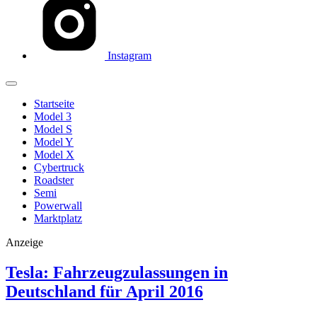
Instagram
Startseite
Model 3
Model S
Model Y
Model X
Cybertruck
Roadster
Semi
Powerwall
Marktplatz
Anzeige
Tesla: Fahrzeugzulassungen in
Deutschland für April 2016