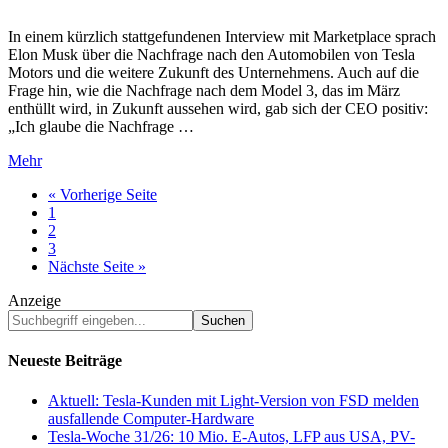
In einem kürzlich stattgefundenen Interview mit Marketplace sprach
Elon Musk über die Nachfrage nach den Automobilen von Tesla
Motors und die weitere Zukunft des Unternehmens. Auch auf die
Frage hin, wie die Nachfrage nach dem Model 3, das im März
enthüllt wird, in Zukunft aussehen wird, gab sich der CEO positiv:
„Ich glaube die Nachfrage …
Mehr
« Vorherige Seite
Go
1
to
Go
2
page
to
Go
3
page
to
Nächste Seite »
page
Anzeige
Suchbegriff
eingeben...
Neueste Beiträge
Aktuell: Tesla-Kunden mit Light-Version von FSD melden
ausfallende Computer-Hardware
Tesla-Woche 31/26: 10 Mio. E-Autos, LFP aus USA, PV-