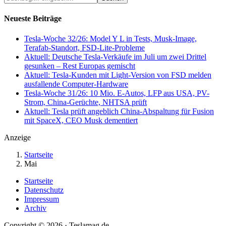
eingeben...
Neueste Beiträge
Tesla-Woche 32/26: Model Y L in Tests, Musk-Image,
Terafab-Standort, FSD-Lite-Probleme
Aktuell: Deutsche Tesla-Verkäufe im Juli um zwei Drittel
gesunken – Rest Europas gemischt
Aktuell: Tesla-Kunden mit Light-Version von FSD melden
ausfallende Computer-Hardware
Tesla-Woche 31/26: 10 Mio. E-Autos, LFP aus USA, PV-
Strom, China-Gerüchte, NHTSA prüft
Aktuell: Tesla prüft angeblich China-Abspaltung für Fusion
mit SpaceX, CEO Musk dementiert
Anzeige
Startseite
Mai
Startseite
Datenschutz
Impressum
Archiv
Copyright © 2026 · Teslamag.de