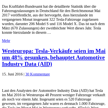
Das Kraftfahrt-Bundesamt hat die detaillierte Statistik über die
Fahrzeugzulassungen in Deutschland für den Berichtsmonat Mai
2017 veröffentlicht, aus der hervorgeht, dass hierzulande im
vergangenen Monat insgesamt 322 Tesla-Fahrzeuge zugelassen
wurden, darunter 206 Model S und 116 Model X. Das ist nach dem
März (670 Zulassungen) der zweithöchste Wert dieses Jahr. Tesla
konnte hierzulande in diesem …
Mehr
Westeuropa: Tesla-Verkäufe seien im Mai
um 48% gesunken, behauptet Automotive
Industry Data (AID)
15. Juni 2016
|
30 Kommentare
Laut den Analysten der Automotive Industry Data (AID) hat Tesla
im Mai 2016 in Westeuropa 48 Prozent weniger Fahrzeuge verkauft
als noch vor einem Jahr. Insgesamt seien es 520 Fahrzeuge
gewesen, im vergangenen Jahr waren es demnach 1.000 Fahrzeuge,
die Tesla im Monat Mai in Westeuropa verkaufte. #Tesla's West