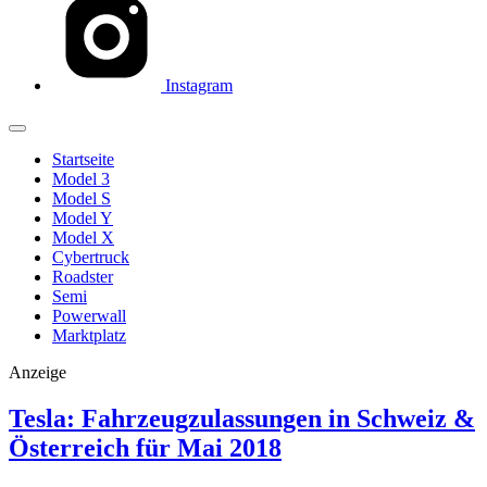
Instagram
Startseite
Model 3
Model S
Model Y
Model X
Cybertruck
Roadster
Semi
Powerwall
Marktplatz
Anzeige
Tesla: Fahrzeugzulassungen in Schweiz &
Österreich für Mai 2018