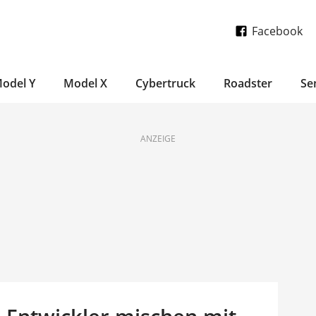
Facebook
odel Y
Model X
Cybertruck
Roadster
Se
ANZEIGE