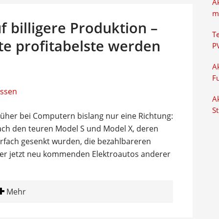
A
m
uf billigere Produktion –
T
te profitabelste werden
P
Ak
F
Ak
S
früher bei Computern bislang nur eine Richtung:
nach den teuren Model S und Model X, deren
hrfach gesenkt wurden, die bezahlbareren
der jetzt neu kommenden Elektroautos anderer
Mehr