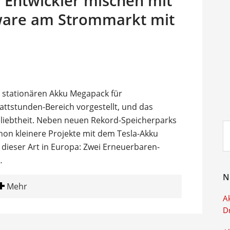
 Entwickler mischen mit
tware am Strommarkt mit
 stationären Akku Megapack für
ttstunden-Bereich vorgestellt, und das
eliebtheit. Neben neuen Rekord-Speicherparks
Su
n kleinere Projekte mit dem Tesla-Akku
ei
e dieser Art in Europa: Zwei Erneuerbaren-
…
N
Mehr
Ak
D