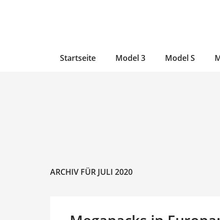
Zum
Skip
Zum
Inhalt
to
Inhalt
wechseln
main
wechseln
content
Startseite
Model 3
Model S
M
ARCHIV FÜR JULI 2020