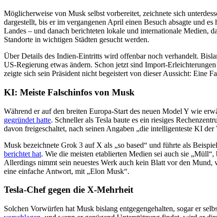
Möglicherweise von Musk selbst vorbereitet, zeichnete sich unterdess
dargestellt, bis er im vergangenen April einen Besuch absagte und es 
Landes – und danach berichteten lokale und internationale Medien, das
Standorte in wichtigen Städten gesucht werden.
Über Details des Indien-Eintritts wird offenbar noch verhandelt. Bisl
US-Regierung etwas ändern. Schon jetzt sind Import-Erleichterungen 
zeigte sich sein Präsident nicht begeistert von dieser Aussicht: Eine 
KI: Meiste Falschinfos von Musk
Während er auf den breiten Europa-Start des neuen Model Y wie erwä
gegründet hatte
. Schneller als Tesla baute es ein riesiges Rechenze
davon freigeschaltet, nach seinen Angaben „die intelligenteste KI d
Musk bezeichnete Grok 3 auf X als „so based“ und führte als Beispi
berichtet hat
. Wie die meisten etablierten Medien sei auch sie „Müll“
Allerdings nimmt sein neuestes Werk auch kein Blatt vor den Mund, 
eine einfache Antwort, mit „Elon Musk“.
Tesla-Chef gegen die X-Mehrheit
Solchen Vorwürfen hat Musk bislang entgegengehalten, sogar er selb