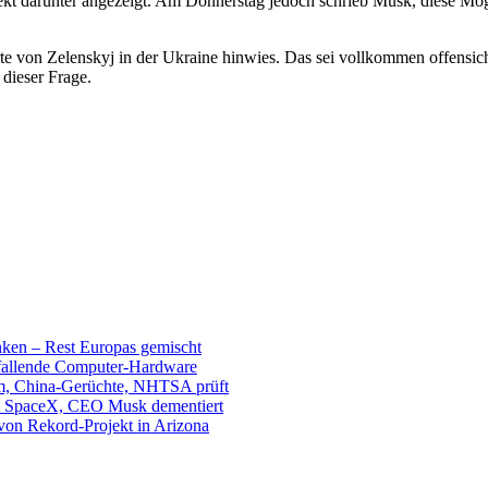
irekt darunter angezeigt. Am Donnerstag jedoch schrieb Musk, diese
te von Zelenskyj in der Ukraine hinwies. Das sei vollkommen offensic
dieser Frage.
unken – Rest Europas gemischt
sfallende Computer-Hardware
m, China-Gerüchte, NHTSA prüft
mit SpaceX, CEO Musk dementiert
 von Rekord-Projekt in Arizona