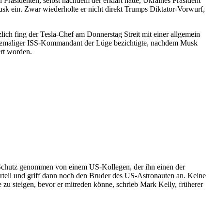
n Präsidenten, selbst nachdem der erklärt hatte, Ukraines Präsident
Musk ein. Zwar wiederholte er nicht direkt Trumps Diktator-Vorwurf,
ch fing der Tesla-Chef am Donnerstag Streit mit einer allgemein
 ehemaliger ISS-Kommandant der Lüge bezichtigte, nachdem Musk
rt worden.
n Schutz genommen von einem US-Kollegen, der ihn einen der
Urteil und griff dann noch den Bruder des US-Astronauten an. Keine
 zu steigen, bevor er mitreden könne, schrieb Mark Kelly, früherer