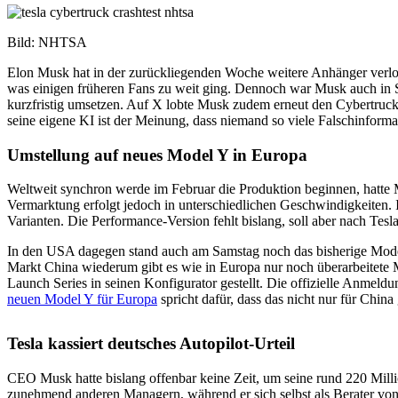
Bild: NHTSA
Elon Musk hat in der zurückliegenden Woche weitere Anhänger verlore
was einigen früheren Fans zu weit ging. Dennoch war Musk auch in Sa
kurzfristig umsetzen. Auf X lobte Musk zudem erneut den Cybertruck.
seine eigene KI ist der Meinung, dass niemand so viele Falschinforma
Umstellung auf neues Model Y in Europa
Weltweit synchron werde im Februar die Produktion beginnen, hatte
Vermarktung erfolgt jedoch in unterschiedlichen Geschwindigkeiten. I
Varianten. Die Performance-Version fehlt bislang, soll aber nach Tes
In den USA dagegen stand auch am Samstag noch das bisherige Model 
Markt China wiederum gibt es wie in Europa nur noch überarbeitete M
Launch Series in seinen Konfigurator gestellt. Die offizielle Anmeldu
neuen Model Y für Europa
spricht dafür, dass das nicht nur für China g
Tesla kassiert deutsches Autopilot-Urteil
CEO Musk hatte bislang offenbar keine Zeit, um seine rund 220 Milli
zunehmend anderen Managern, während er sich selbst als Berater von 