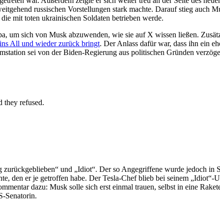
getreten war. Außerdem zeigte er sich weiter treu an der Seite des neue
h weitgehend russischen Vorstellungen stark machte. Darauf stieg auch 
 die mit toten ukrainischen Soldaten betrieben werde.
, um sich von Musk abzuwenden, wie sie auf X wissen ließen. Zusätzli
 ins All und wieder zurück bringt
. Der Anlass dafür war, dass ihn ein
mstation sei von der Biden-Regierung aus politischen Gründen verzöge
they refused.
ig zurückgeblieben“ und „Idiot“. Der so Angegriffene wurde jedoch i
e, den er je getroffen habe. Der Tesla-Chef blieb bei seinem „Idiot“-
entar dazu: Musk solle sich erst einmal trauen, selbst in eine Rakete
-Senatorin.