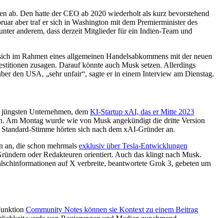
ndien ab. Den hatte der CEO ab 2020 wiederholt als kurz bevorstehend
bruar aber traf er sich in Washington mit dem Premierminister des
 unter anderem, dass derzeit Mitglieder für ein Indien-Team und
 sich im Rahmen eines allgemeinen Handelsabkommens mit der neuen
vestitionen zusagen. Darauf könnte auch Musk setzen. Allerdings
enüber den USA, „sehr unfair“, sagte er in einem Interview am Dienstag.
em jüngsten Unternehmen, dem
KI-Startup xAI, das er Mitte 2023
eren. Am Montag wurde wie von Musk angekündigt die dritte Version
hen Standard-Stimme hörten sich nach dem xAI-Gründer an.
on an, die schon mehrmals
exklusiv über Tesla-Entwicklungen
 Gründern oder Redakteuren orientiert. Auch das klingt nach Musk.
lschinformationen auf X verbreite, beantwortete Grok 3, gebeten um
 Funktion
Community Notes können sie Kontext zu einem Beitrag