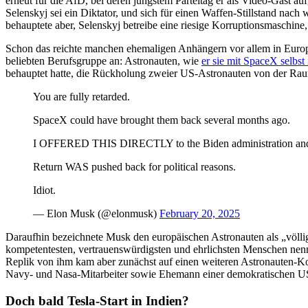
erneut für die AfD, bei deren jüngstem Parteitag er als Video-Gast auf
Selenskyj sei ein Diktator, und sich für einen Waffen-Stillstand nac
behauptete aber, Selenskyj betreibe eine riesige Korruptionsmaschine,
Schon das reichte manchen ehemaligen Anhängern vor allem in Europa
beliebten Berufsgruppe an: Astronauten, wie
er sie mit SpaceX selbst
behauptet hatte, die Rückholung zweier US-Astronauten von der Rau
You are fully retarded.
SpaceX could have brought them back several months ago.
I OFFERED THIS DIRECTLY to the Biden administration and 
Return WAS pushed back for political reasons.
Idiot.
— Elon Musk (@elonmusk)
February 20, 2025
Daraufhin bezeichnete Musk den europäischen Astronauten als „völl
kompetentesten, vertrauenswürdigsten und ehrlichsten Menschen nennt
Replik von ihm kam aber zunächst auf einen weiteren Astronauten-Komm
Navy- und Nasa-Mitarbeiter sowie Ehemann einer demokratischen US
Doch bald Tesla-Start in Indien?