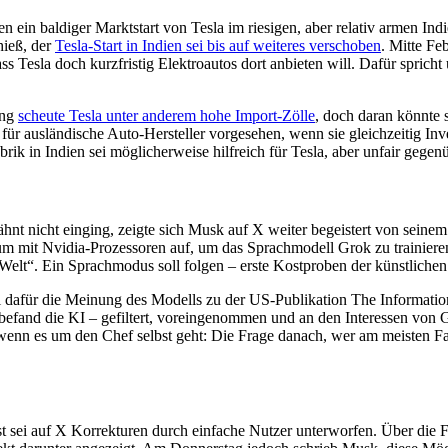
en ein baldiger Marktstart von Tesla im riesigen, aber relativ armen I
hieß, der
Tesla-Start in Indien sei bis auf weiteres verschoben
. Mitte Fe
s Tesla doch kurzfristig Elektroautos dort anbieten will. Dafür spricht
ang
scheute Tesla unter anderem hohe Import-Zölle
, doch daran könnte
für ausländische Auto-Hersteller vorgesehen, wenn sie gleichzeitig In
Fabrik in Indien sei möglicherweise hilfreich für Tesla, aber unfair geg
hnt nicht einging, zeigte sich Musk auf X weiter begeistert von sein
ntrum mit Nvidia-Prozessoren auf, um das Sprachmodell Grok zu traini
er Welt“. Ein Sprachmodus soll folgen – erste Kostproben der künstlic
el dafür die Meinung des Modells zu der US-Publikation The Informati
, befand die KI – gefiltert, voreingenommen und an den Interessen von
wenn es um den Chef selbst geht: Die Frage danach, wer am meisten Fa
st sei auf X Korrekturen durch einfache Nutzer unterworfen. Über die