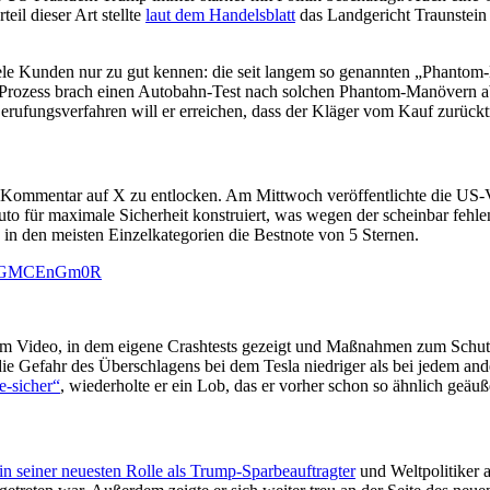
eil dieser Art stellte
laut dem Handelsblatt
das Landgericht Traunstein 
le Kunden nur zu gut kennen: die seit langem so genannten „Phantom-
 Prozess brach einen Autobahn-Test nach solchen Phantom-Manövern ab.
Berufungsverfahren will er erreichen, dass der Kläger vom Kauf zurüc
en Kommentar auf X zu entlocken. Am Mittwoch veröffentlichte die US
uto für maximale Sicherheit konstruiert, was wegen der scheinbar feh
n den meisten Einzelkategorien die Bestnote von 5 Sternen.
m/VGMCEnGm0R
em Video, in dem eigene Crashtests gezeigt und Maßnahmen zum Schutz
d die Gefahr des Überschlagens bei dem Tesla niedriger als bei jedem a
e-sicher“
, wiederholte er ein Lob, das er vorher schon so ähnlich geäuße
in seiner neuesten Rolle als Trump-Sparbeauftragter
und Weltpolitiker 