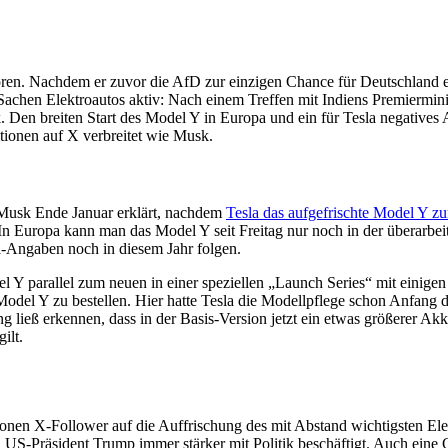
n. Nachdem er zuvor die AfD zur einzigen Chance für Deutschland erklä
chen Elektroautos aktiv: Nach einem Treffen mit Indiens Premierminist
 Den breiten Start des Model Y in Europa und ein für Tesla negatives
tionen auf X verbreitet wie Musk.
 Musk Ende Januar erklärt, nachdem
Tesla das aufgefrischte Model Y z
n Europa kann man das Model Y seit Freitag nur noch in der überarbeitet
la-Angaben noch in diesem Jahr folgen.
Y parallel zum neuen in einer speziellen „Launch Series“ mit einigen
odel Y zu bestellen. Hier hatte Tesla die Modellpflege schon Anfang d
ng ließ erkennen, dass in der Basis-Version jetzt ein etwas größerer Ak
ilt.
onen X-Follower auf die Auffrischung des mit Abstand wichtigsten Ele
US-Präsident Trump immer stärker mit Politik beschäftigt. Auch eine G