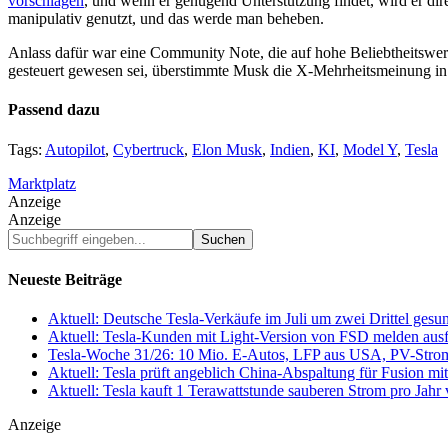
vorschlagen
, und wenn er genügend Unterstützung findet, wird er d
manipulativ genutzt, und das werde man beheben.
Anlass dafür war eine Community Note, die auf hohe Beliebtheitswer
gesteuert gewesen sei, überstimmte Musk die X-Mehrheitsmeinung in 
Passend dazu
Tags:
Autopilot
,
Cybertruck
,
Elon Musk
,
Indien
,
KI
,
Model Y
,
Tesla
Marktplatz
Anzeige
Anzeige
Suchbegriff
eingeben...
Neueste Beiträge
Aktuell: Deutsche Tesla-Verkäufe im Juli um zwei Drittel ges
Aktuell: Tesla-Kunden mit Light-Version von FSD melden au
Tesla-Woche 31/26: 10 Mio. E-Autos, LFP aus USA, PV-Stro
Aktuell: Tesla prüft angeblich China-Abspaltung für Fusion 
Aktuell: Tesla kauft 1 Terawattstunde sauberen Strom pro Jahr
Anzeige