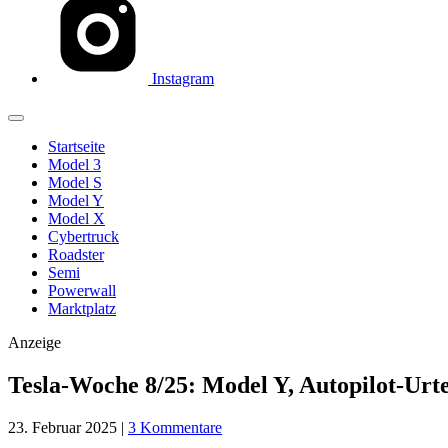
Instagram
Startseite
Model 3
Model S
Model Y
Model X
Cybertruck
Roadster
Semi
Powerwall
Marktplatz
Anzeige
Tesla-Woche 8/25: Model Y, Autopilot-Urte
23. Februar 2025
|
3 Kommentare