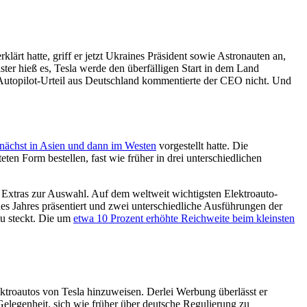
rt hatte, griff er jetzt Ukraines Präsident sowie Astronauten an,
er hieß es, Tesla werde den überfälligen Start in dem Land
 Autopilot-Urteil aus Deutschland kommentierte der CEO nicht. Und
unächst in Asien und dann im Westen
vorgestellt hatte. Die
en Form bestellen, fast wie früher in drei unterschiedlichen
 Extras zur Auswahl. Auf dem weltweit wichtigsten Elektroauto-
es Jahres präsentiert und zwei unterschiedliche Ausführungen der
ku steckt. Die um
etwa 10 Prozent erhöhte Reichweite beim kleinsten
ktroautos von Tesla hinzuweisen. Derlei Werbung überlässt er
elegenheit, sich wie früher über deutsche Regulierung zu