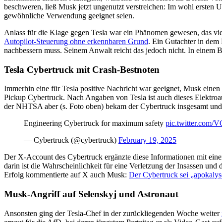
beschweren, ließ Musk jetzt ungenutzt verstreichen: Im wohl ersten Urt
gewöhnliche Verwendung geeignet seien.
Anlass für die Klage gegen Tesla war ein Phänomen gewesen, das vie
Autopilot-Steuerung ohne erkennbaren Grund
. Ein Gutachter in dem
nachbessern muss. Seinem Anwalt reicht das jedoch nicht. In einem 
Tesla Cybertruck mit Crash-Bestnoten
Immerhin eine für Tesla positive Nachricht war geeignet, Musk ein
Pickup Cybertruck. Nach Angaben von Tesla ist auch dieses Elektroa
der NHTSA aber (s. Foto oben) bekam der Cybertruck insgesamt und i
Engineering Cybertruck for maximum safety
pic.twitter.co
— Cybertruck (@cybertruck)
February 19, 2025
Der X-Account des Cybertruck ergänzte diese Informationen mit ein
darin ist die Wahrscheinlichkeit für eine Verletzung der Insassen un
Erfolg kommentierte auf X auch Musk:
Der Cybertruck sei „apokalys
Musk-Angriff auf Selenskyj und Astronaut
Ansonsten ging der Tesla-Chef in der zurückliegenden Woche weiter