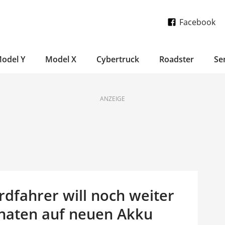
Facebook
odel Y
Model X
Cybertruck
Roadster
Se
ANZEIGE
dfahrer will noch weiter
onaten auf neuen Akku