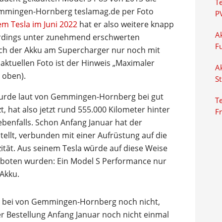
T
emmingen-Hornberg teslamag.de per Foto
P
em Tesla im Juni 2022
hat er also weitere knapp
Ak
lerdings unter zunehmend erschwerten
F
ich der Akku am Supercharger nur noch mit
ktuellen Foto ist der Hinweis „Maximaler
Ak
 oben).
S
wurde laut von Gemmingen-Hornberg bei gut
Te
t, hat also jetzt rund 555.000 Kilometer hinter
F
ebenfalls. Schon Anfang Januar hat der
tellt, verbunden mit einer Aufrüstung auf die
ität. Aus seinem Tesla würde auf diese Weise
geboten wurden: Ein Model S Performance nur
Akku.
ch bei von Gemmingen-Hornberg noch nicht,
r Bestellung Anfang Januar noch nicht einmal