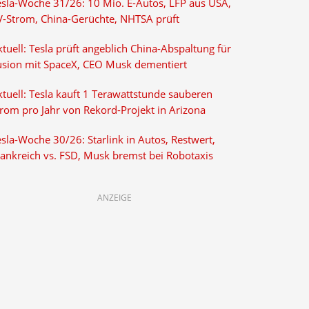
esla-Woche 31/26: 10 Mio. E-Autos, LFP aus USA,
V-Strom, China-Gerüchte, NHTSA prüft
tuell: Tesla prüft angeblich China-Abspaltung für
usion mit SpaceX, CEO Musk dementiert
tuell: Tesla kauft 1 Terawattstunde sauberen
trom pro Jahr von Rekord-Projekt in Arizona
sla-Woche 30/26: Starlink in Autos, Restwert,
rankreich vs. FSD, Musk bremst bei Robotaxis
ANZEIGE