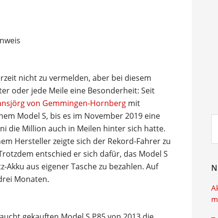
rzeit nicht zu vermelden, aber bei diesem
ter oder jede Meile eine Besonderheit: Seit
 Hansjörg von Gemmingen-Hornberg
mit
inem Model S, bis es im November 2019 eine
Su
 die Million auch in Meilen hinter sich hatte.
ei
em Hersteller zeigte sich der Rekord-Fahrer zu
 Trotzdem entschied er sich dafür, das Model S
z-Akku aus eigener Tasche zu bezahlen. Auf
N
 drei Monaten.
A
m
raucht gekauften Model S P85 von 2013 die