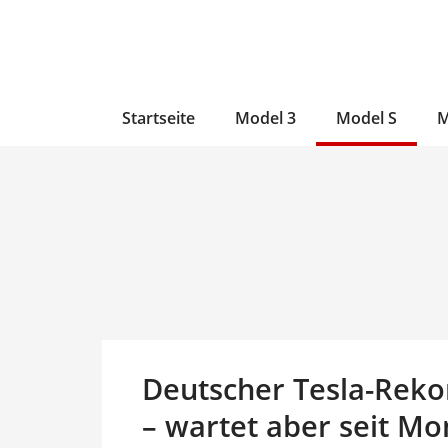
Zum
Skip
Zum
Inhalt
to
Inhalt
wechseln
main
wechseln
content
Startseite
Model 3
Model S
M
Deutscher Tesla-Rekor
– wartet aber seit M