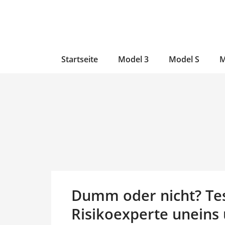
Zum
Skip
Zum
Inhalt
to
Inhalt
wechseln
main
wechseln
content
Startseite
Model 3
Model S
M
Dumm oder nicht? Te
Risikoexperte uneins