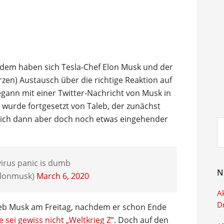
otzdem haben sich Tesla-Chef Elon Musk und der
rzen) Austausch über die richtige Reaktion auf
egann mit einer Twitter-Nachricht von Musk in
 wurde fortgesetzt von Taleb, der zunächst
 sich dann aber doch noch etwas eingehender
Su
ei
irus panic is dumb
N
elonmusk)
March 6, 2020
Ak
D
ieb Musk am Freitag, nachdem er schon Ende
sei gewiss nicht „Weltkrieg Z“
. Doch auf den