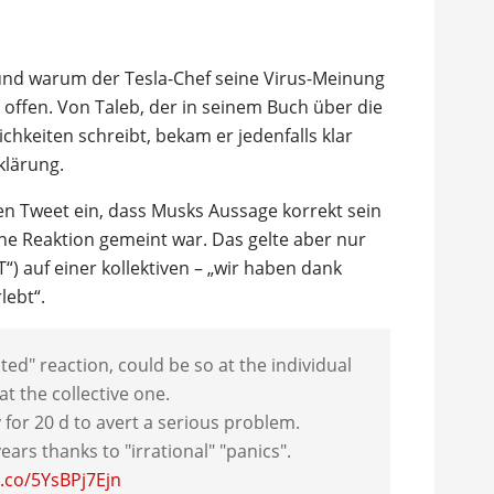
 und warum der Tesla-Chef seine Virus-Meinung
l offen. Von Taleb, der in seinem Buch über die
chkeiten schreibt, bekam er jedenfalls klar
klärung.
en Tweet ein, dass Musks Aussage korrekt sein
ne Reaktion gemeint war. Das gelte aber nur
T“) auf einer kollektiven – „wir haben dank
lebt“.
ed" reaction, could be so at the individual
at the collective one.
for 20 d to avert a serious problem.
ears thanks to "irrational" "panics".
t.co/5YsBPj7Ejn