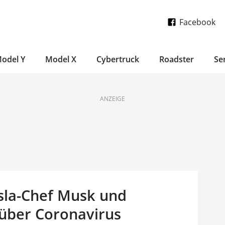
Facebook
odel Y
Model X
Cybertruck
Roadster
Se
ANZEIGE
sla-Chef Musk und
 über Coronavirus