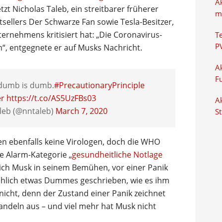
A
zt Nicholas Taleb, ein streitbarer früherer
m
sellers Der Schwarze Fan sowie Tesla-Besitzer,
ternehmens kritisiert hat: „Die Coronavirus-
T
P
“, entgegnete er auf Musks Nachricht.
Ak
F
 dumb is dumb.
#PrecautionaryPrinciple
er
https://t.co/AS5UzFBs03
Ak
leb (@nntaleb)
March 7, 2020
S
en ebenfalls keine Virologen, doch die WHO
e Alarm-Kategorie „
gesundheitliche Notlage
 sich Musk in seinem Bemühen, vor einer Panik
ächlich etwas Dummes geschrieben, wie es ihm
 nicht, denn der Zustand einer Panik zeichnet
Handeln aus – und viel mehr hat Musk nicht