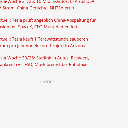
esla-Woche 31/26: 10 Mio. E-Autos, LFP aus USA,
V-Strom, China-Gerüchte, NHTSA prüft
tuell: Tesla prüft angeblich China-Abspaltung für
usion mit SpaceX, CEO Musk dementiert
tuell: Tesla kauft 1 Terawattstunde sauberen
trom pro Jahr von Rekord-Projekt in Arizona
sla-Woche 30/26: Starlink in Autos, Restwert,
rankreich vs. FSD, Musk bremst bei Robotaxis
ANZEIGE