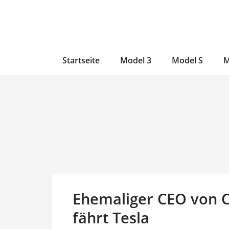
Zum
Skip
Zum
Inhalt
to
Inhalt
wechseln
main
wechseln
content
Startseite
Model 3
Model S
M
Ehemaliger CEO von C
fährt Tesla