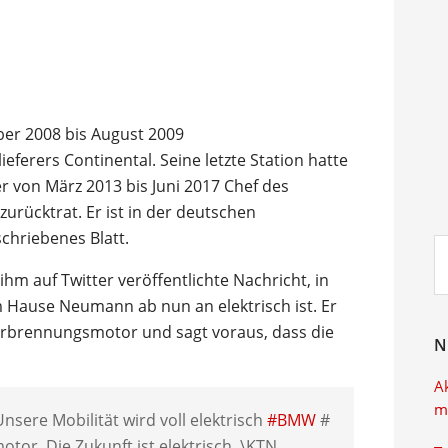
r 2008 bis August 2009
ferers Continental. Seine letzte Station hatte
r von März 2013 bis Juni 2017 Chef des
urücktrat. Er ist in der deutschen
chriebenes Blatt.
Su
ei
ihm auf Twitter veröffentlichte Nachricht, in
im Hause Neumann ab nun an elektrisch ist. Er
erbrennungsmotor und sagt voraus, dass die
N
A
m
nsere Mobilität wird voll elektrisch
#BMW
#
tor. Die Zukunft ist elektrisch. \KTN