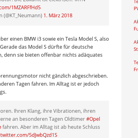
T
r.com/1MZARFfHd5
P
nn (@KT_Neumann)
1. März 2018
Ak
F
er einen BMW i3 sowie ein Tesla Model S, also
Ak
 Gerade das Model S dürfte für deutsche
S
in, denn sie bieten offenbar nichts adäquates
Te
F
rennungsmotor nicht gänzlich abgeschrieben.
nderen Tagen fahren. Im Alltag ist er jedoch
gs.
oren. Ihren Klang, ihre Vibrationen, ihren
 gerne an besonderen Tagen Oldtimer
#Opel
e
fahren. Aber im Alltag ist ab heute Schluss
.twitter.com/5dJwbQzd1S