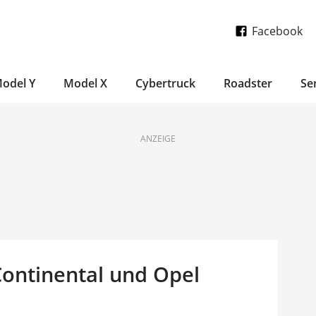
Facebook
odel Y
Model X
Cybertruck
Roadster
Se
ANZEIGE
ontinental und Opel