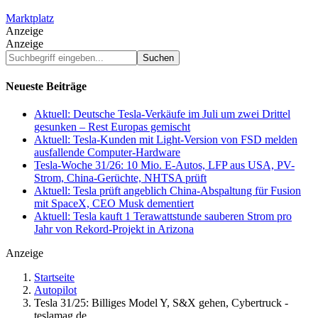
Marktplatz
Anzeige
Anzeige
Suchbegriff
eingeben...
Neueste Beiträge
Aktuell: Deutsche Tesla-Verkäufe im Juli um zwei Drittel
gesunken – Rest Europas gemischt
Aktuell: Tesla-Kunden mit Light-Version von FSD melden
ausfallende Computer-Hardware
Tesla-Woche 31/26: 10 Mio. E-Autos, LFP aus USA, PV-
Strom, China-Gerüchte, NHTSA prüft
Aktuell: Tesla prüft angeblich China-Abspaltung für Fusion
mit SpaceX, CEO Musk dementiert
Aktuell: Tesla kauft 1 Terawattstunde sauberen Strom pro
Jahr von Rekord-Projekt in Arizona
Anzeige
Startseite
Autopilot
Tesla 31/25: Billiges Model Y, S&X gehen, Cybertruck -
teslamag.de