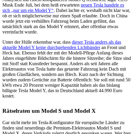
Musk Ende Juli, bei dem heiß erwarteten
neuen Tesla handele es
sich „nur um ein Model Y“
. Dabei lachte er, weshalb nicht klar war,
ob er sich möglicherweise nur einen Spaß erlaubte. Doch in China
wurde jetzt ein verhülltes Fahrzeug beim Laden gefilmt, das
tatsächlich stark an das Model Y erinnert, aber offenbar etwas
vereinfacht wurde.
Unter der Hülle erkennbar war, dass
dieser Tesla anders als das
aktuelle Model Y keine durchgehenden Lichtbänder
an Front und
Heck hat. Ebenso fehlt der mit der Modell-Pflege Anfang dieses
Jahres eingeführte Bildschirm für die hintere Sitzreihe; die Sitze sind
mit Stoff statt Kunstleder bespannt. Anders als seit Jahren alle
Elektroautos von Tesla hatte das getarnte Fahrzeug kein Dach mit
großen Glasflächen, sondern aus Blech. Kurz nach der Sichtung
wurden zudem Gerüchte zur Batterie öffentlich: Sie soll mit rund 50
kWh etwa 20 Prozent weniger Kapazität haben als das bislang
billigste Tesla Model Y, das in Deutschland aktuell 44.990 Euro
kostet.
Rätselraten um Model S und Model X
Gar nicht mehr im Tesla-Konfigurator für europäische Länder zu
finden sind neuerdings die Premium-Elektroautos Model S und
Model X, deren Verkäufe zuletzt deutlich gesunken waren. Wer hier