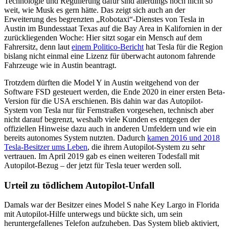
Technologie und Regulierung dafür sind allerdings noch nicht so
weit, wie Musk es gern hätte. Das zeigt sich auch an der
Erweiterung des begrenzten „Robotaxi“-Dienstes von Tesla in
Austin im Bundesstaat Texas auf die Bay Area in Kalifornien in der
zurückliegenden Woche: Hier sitzt sogar ein Mensch auf dem
Fahrersitz, denn laut
einem Politico-Bericht
hat Tesla für die Region
bislang nicht einmal eine Lizenz für überwacht autonom fahrende
Fahrzeuge wie in Austin beantragt.
Trotzdem dürften die Model Y in Austin weitgehend von der
Software FSD gesteuert werden, die Ende 2020 in einer ersten Beta-
Version für die USA erschienen. Bis dahin war das Autopilot-
System von Tesla nur für Fernstraßen vorgesehen, technisch aber
nicht darauf begrenzt, weshalb viele Kunden es entgegen der
offiziellen Hinweise dazu auch in anderen Umfeldern und wie ein
bereits autonomes System nutzten. Dadurch
kamen 2016 und 2018
Tesla-Besitzer ums Leben
, die ihrem Autopilot-System zu sehr
vertrauen. Im April 2019 gab es einen weiteren Todesfall mit
Autopilot-Bezug – der jetzt für Tesla teuer werden soll.
Urteil zu tödlichem Autopilot-Unfall
Damals war der Besitzer eines Model S nahe Key Largo in Florida
mit Autopilot-Hilfe unterwegs und bückte sich, um sein
heruntergefallenes Telefon aufzuheben. Das System blieb aktiviert,