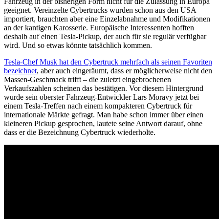
Fahrzeug in der bisherigen Form nicht für die Zulassung in Europa
geeignet. Vereinzelte Cybertrucks wurden schon aus den USA
importiert, brauchten aber eine Einzelabnahme und Modifikationen
an der kantigen Karosserie. Europäische Interessenten hofften
deshalb auf einen Tesla-Pickup, der auch für sie regulär verfügbar
wird. Und so etwas könnte tatsächlich kommen.
Tesla-Chef Musk hat den Cybertruck mehrfach als seinen Favoriten
bezeichnet
, aber auch eingeräumt, dass er möglicherweise nicht den
Massen-Geschmack trifft – die zuletzt eingebrochenen
Verkaufszahlen scheinen das bestätigen. Vor diesem Hintergrund
wurde sein oberster Fahrzeug-Entwickler Lars Moravy jetzt bei
einem Tesla-Treffen nach einem kompakteren Cybertruck für
internationale Märkte gefragt. Man habe schon immer über einen
kleineren Pickup gesprochen, lautete seine Antwort darauf, ohne
dass er die Bezeichnung Cybertruck wiederholte.