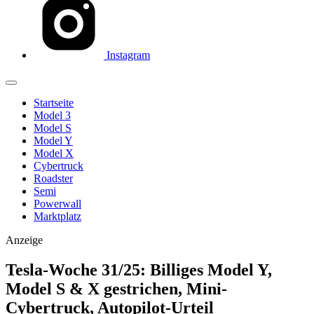
Instagram
Startseite
Model 3
Model S
Model Y
Model X
Cybertruck
Roadster
Semi
Powerwall
Marktplatz
Anzeige
Tesla-Woche 31/25: Billiges Model Y,
Model S & X gestrichen, Mini-
Cybertruck, Autopilot-Urteil