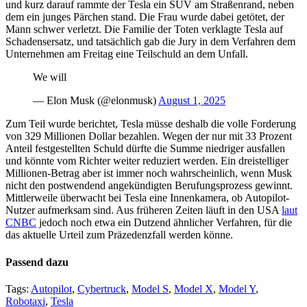
und kurz darauf rammte der Tesla ein SUV am Straßenrand, neben
dem ein junges Pärchen stand. Die Frau wurde dabei getötet, der
Mann schwer verletzt. Die Familie der Toten verklagte Tesla auf
Schadensersatz, und tatsächlich gab die Jury in dem Verfahren dem
Unternehmen am Freitag eine Teilschuld an dem Unfall.
We will
— Elon Musk (@elonmusk)
August 1, 2025
Zum Teil wurde berichtet, Tesla müsse deshalb die volle Forderung
von 329 Millionen Dollar bezahlen. Wegen der nur mit 33 Prozent
Anteil festgestellten Schuld dürfte die Summe niedriger ausfallen
und könnte vom Richter weiter reduziert werden. Ein dreistelliger
Millionen-Betrag aber ist immer noch wahrscheinlich, wenn Musk
nicht den postwendend angekündigten Berufungsprozess gewinnt.
Mittlerweile überwacht bei Tesla eine Innenkamera, ob Autopilot-
Nutzer aufmerksam sind. Aus früheren Zeiten läuft in den USA
laut
CNBC
jedoch noch etwa ein Dutzend ähnlicher Verfahren, für die
das aktuelle Urteil zum Präzedenzfall werden könne.
Passend dazu
Tags:
Autopilot
,
Cybertruck
,
Model S
,
Model X
,
Model Y
,
Robotaxi
,
Tesla