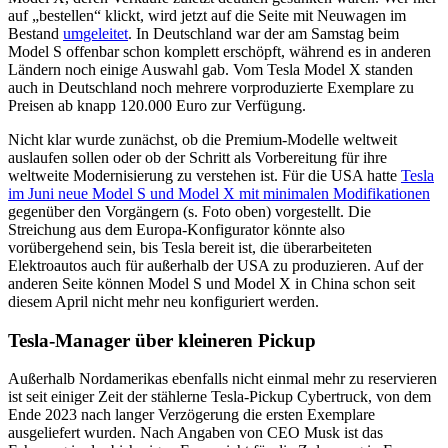
auf „bestellen“ klickt, wird jetzt auf die Seite mit Neuwagen im
Bestand
umgeleitet
. In Deutschland war der am Samstag beim
Model S offenbar schon komplett erschöpft, während es in anderen
Ländern noch einige Auswahl gab. Vom Tesla Model X standen
auch in Deutschland noch mehrere vorproduzierte Exemplare zu
Preisen ab knapp 120.000 Euro zur Verfügung.
Nicht klar wurde zunächst, ob die Premium-Modelle weltweit
auslaufen sollen oder ob der Schritt als Vorbereitung für ihre
weltweite Modernisierung zu verstehen ist. Für die USA hatte
Tesla
im Juni neue Model S und Model X mit minimalen Modifikationen
gegenüber den Vorgängern (s. Foto oben) vorgestellt. Die
Streichung aus dem Europa-Konfigurator könnte also
vorübergehend sein, bis Tesla bereit ist, die überarbeiteten
Elektroautos auch für außerhalb der USA zu produzieren. Auf der
anderen Seite können Model S und Model X in China schon seit
diesem April nicht mehr neu konfiguriert werden.
Tesla-Manager über kleineren Pickup
Außerhalb Nordamerikas ebenfalls nicht einmal mehr zu reservieren
ist seit einiger Zeit der stählerne Tesla-Pickup Cybertruck, von dem
Ende 2023 nach langer Verzögerung die ersten Exemplare
ausgeliefert wurden. Nach Angaben von CEO Musk ist das