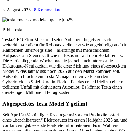
3. August 2025
|
8 Kommentare
Bild: Tesla
Tesla-CEO Elon Musk und seine Anhänger begeistern sich
weiterhin vor allem für Robotaxis, die jetzt wie angekündigt auch in
Kalifornien unterwegs sind – allerdings mit menschlichem
Aufpasser am Steuer statt wie in Texas nur auf dem Beifahrersitz.
Die zurückliegende Woche brachte jedoch auch interessante
Elektroauto-Neuigkeiten wie die erste Sichtung eines abgespeckten
Model Y, das laut Musk noch 2025 auf den Markt kommen soll.
Außerdem brachte ein Tesla-Manager einen verkleinerten
Cybertruck ins Spiel. Und in Florida fiel das erste Urteil zu einem
tödlichen Unfall mit aktiviertem Autopilot. Es könnte Tesla einen
dreistelligen Millionen-Betrag kosten.
Abgespecktes Tesla Model Y gefilmt
Seit April 2024 kündigte Tesla regelmäßig den Produktionsstart
eines „bezahlbareren“ Elektroautos im ersten Halbjahr 2025 an, und
vor kurzem gab es erste konkrete Informationen dazu. Während
Analysten mit einem kompakteren Model Q rechneten, sagte CEO