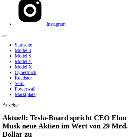
Instagram
Startseite
Model 3
Model S
Model Y
Model X
Cybertruck
Roadster
Semi
Powerwall
Marktplatz
Anzeige
Aktuell: Tesla-Board spricht CEO Elon
Musk neue Aktien im Wert von 29 Mrd.
Dollar zu