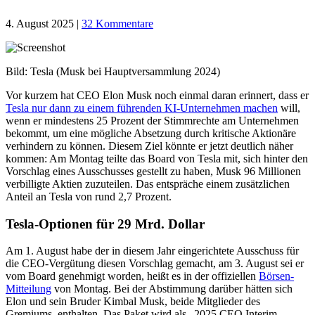
4. August 2025
|
32 Kommentare
Bild: Tesla (Musk bei Hauptversammlung 2024)
Vor kurzem hat CEO Elon Musk noch einmal daran erinnert, dass er
Tesla nur dann zu einem führenden KI-Unternehmen machen
will,
wenn er mindestens 25 Prozent der Stimmrechte am Unternehmen
bekommt, um eine mögliche Absetzung durch kritische Aktionäre
verhindern zu können. Diesem Ziel könnte er jetzt deutlich näher
kommen: Am Montag teilte das Board von Tesla mit, sich hinter den
Vorschlag eines Ausschusses gestellt zu haben, Musk 96 Millionen
verbilligte Aktien zuzuteilen. Das entspräche einem zusätzlichen
Anteil an Tesla von rund 2,7 Prozent.
Tesla-Optionen für 29 Mrd. Dollar
Am 1. August habe der in diesem Jahr eingerichtete Ausschuss für
die CEO-Vergütung diesen Vorschlag gemacht, am 3. August sei er
vom Board genehmigt worden, heißt es in der offiziellen
Börsen-
Mitteilung
von Montag. Bei der Abstimmung darüber hätten sich
Elon und sein Bruder Kimbal Musk, beide Mitglieder des
Gremiums, enthalten. Das Paket wird als „2025 CEO Interim