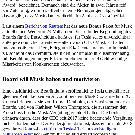
Award“ bezeichnet. Demnach sind die Aktien in zwei Jahren reif
zur Zuteilung, wofür es offenbar keine Bedingungen abgesehen
davon gibt, dass Musk dann weiterhin im Amt als Tesla-Chef ist.
Laut einem
Bericht von Reuters
hat das neue Bonus-Paket für Musk
aktuell einen Wert von 29 Milliarden Dollar. In der Begründung des
Boards für die Entscheidung heißt es, für Tesla sei es unverzichtbar,
außergewöhnliche Talente wie allen voran CEO Musk zu halten
und zu motivieren. Der „Krieg um KI-Talente“ nehme an Intensität
zu, schreibt das Gremium, stellt den Schritt also in Zusammenhang
mit Bemühungen junger KI-Unternehmen, mit viel Geld wichtige
Mitarbeiter von Konkurrenten abzuwerben.
Board will Musk halten und motivieren
Eine ausführlichere Begründung veröffentlichte Tesla ungefähr zur
gleichen Zeit über seinen Account bei dem Musk-Sozialmedium X.
Unterschrieben ist sie von Robyn Denholm, der Vorsitzenden des
Boards, und von Kathleen Wilson-Thompson, die zusammen den
Ausschuss für die Musk-Vergütung gebildet hatten. Die beiden
erinnern daran, dass der CEO seit 2017 keine bedeutende Vergütung
mehr erhalten habe. Der Hintergrund dafür ist, dass ein im Jahr 2018
gewährtes
Bonus-Paket für den Tesla-Chef im zweistelligen
Milliarden-Wert
vor Gericht für ungültig erklärt worden war.