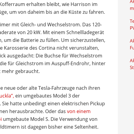
A
offerraum erhalten bleibt, wie Harrison im
m
üge, um von daheim bis an die Küste zu fahren.
T
timer mit Gleich- und Wechselstrom. Das 120-
P
aderate von 20 kW. Mit einem Schnellladegerät
 um die Batterie zu füllen. Um sicherzustellen,
Ak
e Karosserie des Cortina nicht verunstalten,
F
rick ausgedacht: Die Buchse für Wechselstrom
Ak
 die für Gleichstrom im Auspuff-Endrohr, hinter
S
ht mehr gebraucht.
die neue oder alte Tesla-Fahrzeuge nach ihren
uckla”,
ein umgebautes Model 3 der
Sie hatte unbedingt einen elektrischen Pickup
einen herausbrachte. Oder das
von einem
i
umgebaute Model S. Die Verwendung von
ldtimern ist dagegen bisher eine Seltenheit.