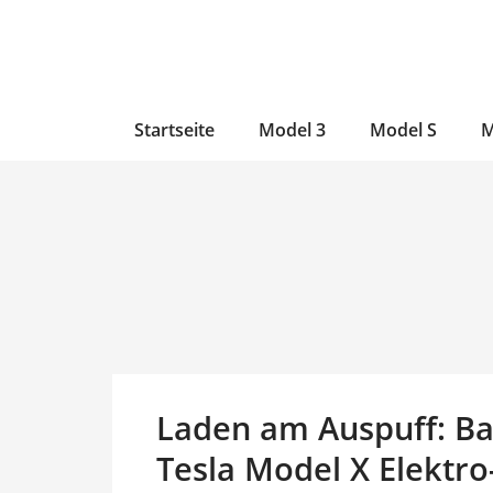
Zum
Skip
Zum
Inhalt
to
Inhalt
wechseln
main
wechseln
content
Startseite
Model 3
Model S
M
Laden am Auspuff: Ba
Tesla Model X Elektro