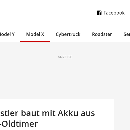
Facebook
odel Y
Model X
Cybertruck
Roadster
Se
ANZEIGE
stler baut mit Akku aus
-Oldtimer