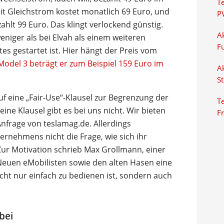
T
it Gleichstrom kostet monatlich 69 Euro, und
P
ahlt 99 Euro. Das klingt verlockend günstig.
Ak
weniger als bei Elvah als einem weiteren
F
tes gestartet ist. Hier hängt der Preis vom
Model 3 beträgt er zum Beispiel 159 Euro im
Ak
S
uf eine „Fair-Use“-Klausel zur Begrenzung der
Te
ne Klausel gibt es bei uns nicht. Wir bieten
F
 Anfrage von teslamag.de. Allerdings
rnehmens nicht die Frage, wie sich ihr
 Zur Motivation schrieb Max Grollmann, einer
Neuen eMobilisten sowie den alten Hasen eine
icht nur einfach zu bedienen ist, sondern auch
bei