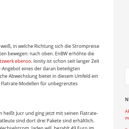
 weiß, in welche Richtung sich die Strompreise
aten bewegen: nach oben. EnBW erhöhte die
etzwerk ebenso
. Ionity ist schon seit langer Zeit
-Angebot eines der daran beteiligten
Su
liche Abwechslung bietet in diesem Umfeld ein
ei
n Flatrate-Modellen für unbegrenztes
N
A
ißt Jucr und ging jetzt mit seinen Flatrate-
m
atleute sind dort drei Pakete sind erhältlich.
echselstrom, laden will, bezahlt 49 Euro im