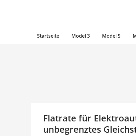
Zum
Skip
Zum
Inhalt
to
Inhalt
wechseln
main
wechseln
content
Startseite
Model 3
Model S
M
Flatrate für Elektroau
unbegrenztes Gleichs