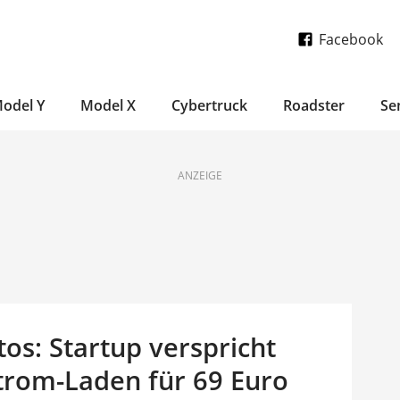
Facebook
odel Y
Model X
Cybertruck
Roadster
Se
ANZEIGE
tos: Startup verspricht
trom-Laden für 69 Euro