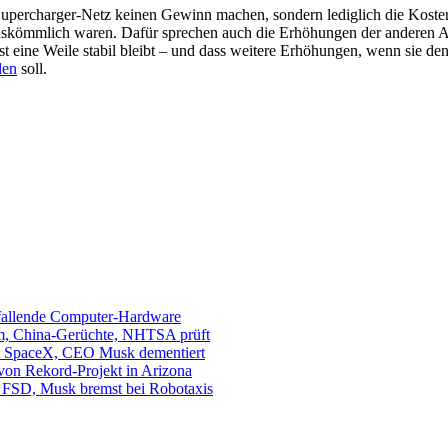
percharger-Netz keinen Gewinn machen, sondern lediglich die Kosten 
uskömmlich waren. Dafür sprechen auch die Erhöhungen der anderen Anbi
est eine Weile stabil bleibt – und dass weitere Erhöhungen, wenn sie de
den
soll.
sfallende Computer-Hardware
m, China-Gerüchte, NHTSA prüft
mit SpaceX, CEO Musk dementiert
 von Rekord-Projekt in Arizona
s. FSD, Musk bremst bei Robotaxis