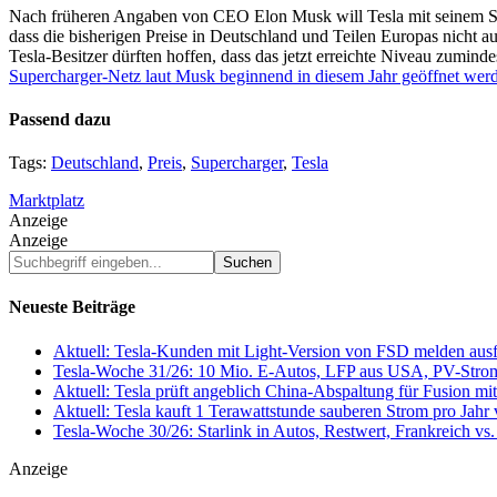
Nach früheren Angaben von CEO Elon Musk will Tesla mit seinem Su
dass die bisherigen Preise in Deutschland und Teilen Europas nicht a
Tesla-Besitzer dürften hoffen, dass das jetzt erreichte Niveau zumind
Supercharger-Netz laut Musk beginnend in diesem Jahr geöffnet wer
Passend dazu
Tags:
Deutschland
,
Preis
,
Supercharger
,
Tesla
Marktplatz
Anzeige
Anzeige
Suchbegriff
eingeben...
Neueste Beiträge
Aktuell: Tesla-Kunden mit Light-Version von FSD melden au
Tesla-Woche 31/26: 10 Mio. E-Autos, LFP aus USA, PV-Stro
Aktuell: Tesla prüft angeblich China-Abspaltung für Fusion 
Aktuell: Tesla kauft 1 Terawattstunde sauberen Strom pro Jahr
Tesla-Woche 30/26: Starlink in Autos, Restwert, Frankreich v
Anzeige