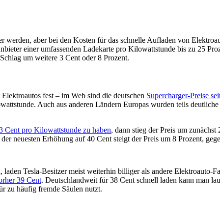
er werden, aber bei den Kosten für das schnelle Aufladen von Elektroau
nbieter einer umfassenden Ladekarte pro Kilowattstunde bis zu 25 Proz
n Schlag um weitere 3 Cent oder 8 Prozent.
 Elektroautos fest – im Web sind die deutschen
Supercharger-Preise se
lowattstunde. Auch aus anderen Ländern Europas wurden teils deutlich
3 Cent pro Kilowattstunde zu haben
, dann stieg der Preis um zunächst
 der neuesten Erhöhung auf 40 Cent steigt der Preis um 8 Prozent, ge
n, laden Tesla-Besitzer meist weiterhin billiger als andere Elektroauto
orher 39 Cent
. Deutschlandweit für 38 Cent schnell laden kann man la
ür zu häufig fremde Säulen nutzt.