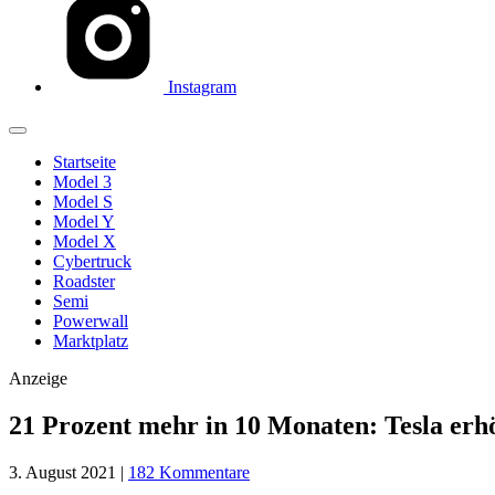
Instagram
Startseite
Model 3
Model S
Model Y
Model X
Cybertruck
Roadster
Semi
Powerwall
Marktplatz
Anzeige
21 Prozent mehr in 10 Monaten: Tesla erh
3. August 2021
|
182 Kommentare