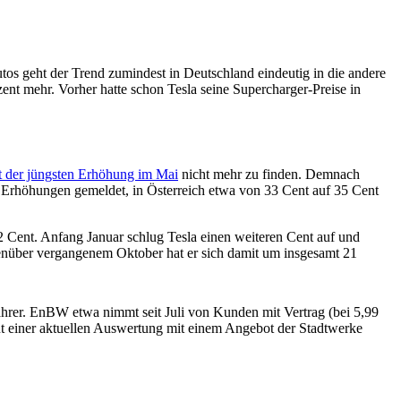
tos geht der Trend zumindest in Deutschland eindeutig in die andere
ent mehr. Vorher hatte schon Tesla seine Supercharger-Preise in
it der jüngsten Erhöhung im Mai
nicht mehr zu finden. Demnach
e Erhöhungen gemeldet, in Österreich etwa von 33 Cent auf 35 Cent
 2 Cent. Anfang Januar schlug Tesla einen weiteren Cent auf und
genüber vergangenem Oktober hat er sich damit um insgesamt 21
-Fahrer. EnBW etwa nimmt seit Juli von Kunden mit Vertrag (bei 5,99
ut einer aktuellen Auswertung mit einem Angebot der Stadtwerke