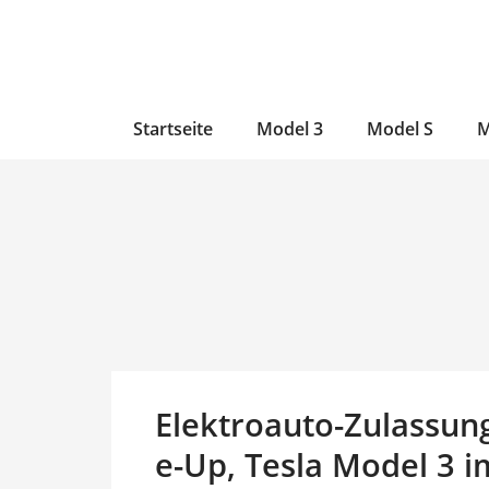
Zum
Skip
Zum
Inhalt
to
Inhalt
wechseln
main
wechseln
content
Startseite
Model 3
Model S
M
Elektroauto-Zulassung
e-Up, Tesla Model 3 i