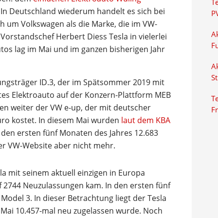
T
. In Deutschland wiederum handelt es sich bei
P
h um Volkswagen als die Marke, die im VW-
Ak
rstandschef Herbert Diess Tesla in vielerlei
F
autos lag im Mai und im ganzen bisherigen Jahr
Ak
S
nungsträger ID.3, der im Spätsommer 2019 mit
stes Elektroauto auf der Konzern-Plattform MEB
Te
sen weiter der VW e-up, der mit deutscher
F
ro kostet. In diesem Mai wurden
laut dem KBA
 den ersten fünf Monaten des Jahres 12.683
der VW-Website aber nicht mehr.
la mit seinem aktuell einzigen in Europa
uf 2744 Neuzulassungen kam. In den ersten fünf
del 3. In dieser Betrachtung liegt der Tesla
s Mai 10.457-mal neu zugelassen wurde. Noch