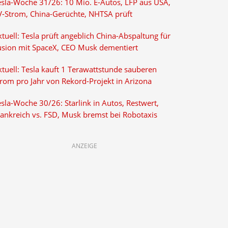
esla-Woche 31/26: 10 Mio. E-Autos, LFP aus USA,
V-Strom, China-Gerüchte, NHTSA prüft
tuell: Tesla prüft angeblich China-Abspaltung für
usion mit SpaceX, CEO Musk dementiert
tuell: Tesla kauft 1 Terawattstunde sauberen
trom pro Jahr von Rekord-Projekt in Arizona
sla-Woche 30/26: Starlink in Autos, Restwert,
rankreich vs. FSD, Musk bremst bei Robotaxis
ANZEIGE