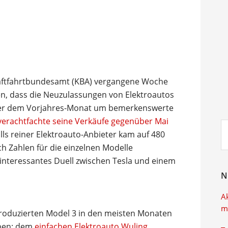
raftfahrtbundesamt (KBA) vergangene Woche
en, dass die Neuzulassungen von Elektroautos
über dem Vorjahres-Monat um bemerkenswerte
verachtfachte seine Verkäufe gegenüber Mai
Su
lls reiner Elektroauto-Anbieter kam auf 480
ei
h Zahlen für die einzelnen Modelle
n interessantes Duell zwischen Tesla und einem
N
A
m
 produzierten Model 3 in den meisten Monaten
ben: dem
einfachen Elektroauto Wuling