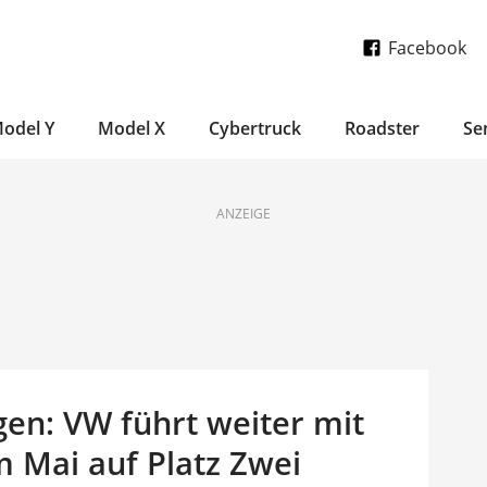
Facebook
odel Y
Model X
Cybertruck
Roadster
Se
ANZEIGE
en: VW führt weiter mit
m Mai auf Platz Zwei