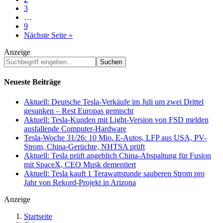
page
to
Go
3
page
to
Interim
…
page
pages
Go
9
omitted
to
Nächste Seite »
page
Anzeige
Suchbegriff
eingeben...
Neueste Beiträge
Aktuell: Deutsche Tesla-Verkäufe im Juli um zwei Drittel
gesunken – Rest Europas gemischt
Aktuell: Tesla-Kunden mit Light-Version von FSD melden
ausfallende Computer-Hardware
Tesla-Woche 31/26: 10 Mio. E-Autos, LFP aus USA, PV-
Strom, China-Gerüchte, NHTSA prüft
Aktuell: Tesla prüft angeblich China-Abspaltung für Fusion
mit SpaceX, CEO Musk dementiert
Aktuell: Tesla kauft 1 Terawattstunde sauberen Strom pro
Jahr von Rekord-Projekt in Arizona
Anzeige
Startseite