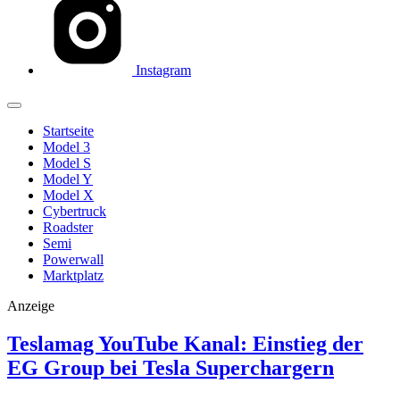
Instagram
Startseite
Model 3
Model S
Model Y
Model X
Cybertruck
Roadster
Semi
Powerwall
Marktplatz
Anzeige
Teslamag YouTube Kanal: Einstieg der
EG Group bei Tesla Superchargern