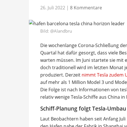
26. Juli 2022
|
8 Kommentare
Bild:
@Alandbru
Die wochenlange Corona-Schließung der 
Quartal hat dafür gesorgt, dass viele Bes
warten müssen. Im Juni startete sie mi
doch traditionell wird im letzten Monat 
produziert. Derzeit
nimmt Tesla zudem Um
auf mehr als 1 Million Model 3 und Model
Die Folge ist nach Informationen von te
relativ wenige Tesla-Schiffe aus China i
Schiff-Planung folgt Tesla-Umbau
Laut Beobachtern haben seit Anfang Juli
den Hafen nahe der Fabrik in Shanghai v