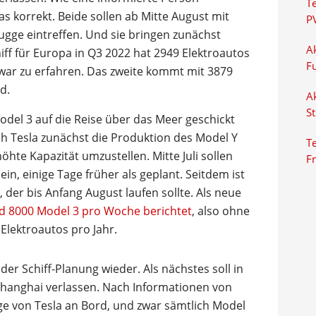
T
s korrekt. Beide sollen ab Mitte August mit
P
gge eintreffen. Und sie bringen zunächst
Ak
hiff für Europa in Q3 2022 hat 2949 Elektroautos
F
 war zu erfahren. Das zweite kommt mit 3879
d.
Ak
S
odel 3 auf die Reise über das Meer geschickt
ach Tesla zunächst die Produktion des Model Y
Te
höhte Kapazität umzustellen. Mitte Juli sollen
F
n, einige Tage früher als geplant. Seitdem ist
der bis Anfang August laufen sollte. Als neue
d 8000 Model 3 pro Woche berichtet
, also ohne
Elektroautos pro Jahr.
der Schiff-Planung wieder. Als nächstes soll in
Shanghai verlassen. Nach Informationen von
ge von Tesla an Bord, und zwar sämtlich Model