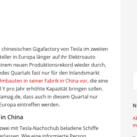
chinesischen Gigafactory von Tesla im zweiten
teller in Europa länger auf ihr Elektroauto
t einem neuen Produktionsrekord wieder durch,
jedes Quartals fast nur für den Inlandsmarkt
Su
bauten in seiner Fabrik in China vor
, die eine
ei
 Y pro Jahr erhöhte Kapazität bringen sollen.
slamag.de, dass auch in diesem Quartal nur
n Europa eintreffen werden.
N
 in China
A
m
 zwei mit Tesla-Nachschub beladene Schiffe
erlassen. Wie eine informierte Person