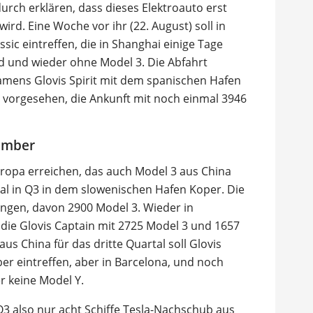
adurch erklären, dass dieses Elektroauto erst
ird. Eine Woche vor ihr (22. August) soll in
sic eintreffen, die in Shanghai einige Tage
rd und wieder ohne Model 3. Die Abfahrt
 namens Glovis Spirit mit dem spanischen Hafen
ust vorgesehen, die Ankunft mit noch einmal 3946
tember
 Europa erreichen, das auch Model 3 aus China
Mal in Q3 in dem slowenischen Hafen Koper. Die
ringen, davon 2900 Model 3. Wieder in
ie Glovis Captain mit 2725 Model 3 und 1657
aus China für das dritte Quartal soll Glovis
er eintreffen, aber in Barcelona, und noch
r keine Model Y.
3 also nur acht Schiffe Tesla-Nachschub aus