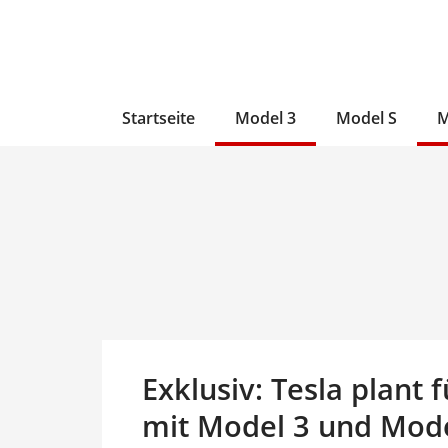
Zum
Skip
Zum
Inhalt
to
Inhalt
wechseln
main
wechseln
content
Startseite
Model 3
Model S
M
Exklusiv: Tesla plant f
mit Model 3 und Mode