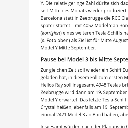
Y. Die relativ geringe Zahl dürfte sich d
seit Mitte des Monats wieder produziert w
Barcelona statt in Zeebrugge die RCC Clas
später startet – mit 4052 Model Y an Bo
(
korrigiert
) eines weiteren Tesla-Schiffs
(s. Foto oben) als Ziel ist für Mitte Aug
Model Y Mitte September.
Pause bei Model 3 bis Mitte Sep
Zur gleichen Zeit soll wieder ein Schiff
geladen hat, in diesem Fall zum ersten 
Helios Ray soll insgesamt 4948 Teslas b
Zeebrugge wird dann am 19. September d
Model Y erwartet. Das letzte Tesla-Schiff 
Crystal heißen, ebenfalls am 19. Septemb
einmal 2421 Model 3 an Bord haben, abe
Insgesamt würden nach der Planung in Q