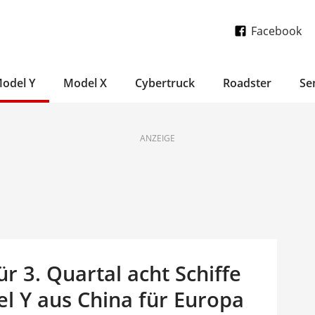
Facebook
odel Y
Model X
Cybertruck
Roadster
Se
ANZEIGE
ür 3. Quartal acht Schiffe
l Y aus China für Europa