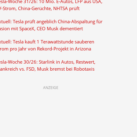
esla-Woche 31/26: 10 Mio. E-Autos, LFP aus USA,
V-Strom, China-Gerüchte, NHTSA prüft
tuell: Tesla prüft angeblich China-Abspaltung für
usion mit SpaceX, CEO Musk dementiert
tuell: Tesla kauft 1 Terawattstunde sauberen
trom pro Jahr von Rekord-Projekt in Arizona
sla-Woche 30/26: Starlink in Autos, Restwert,
rankreich vs. FSD, Musk bremst bei Robotaxis
ANZEIGE