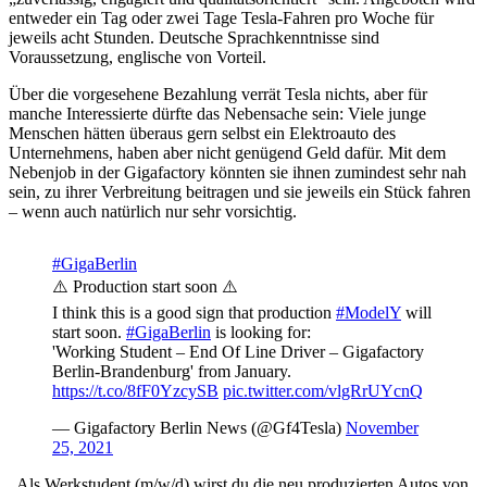
entweder ein Tag oder zwei Tage Tesla-Fahren pro Woche für
jeweils acht Stunden. Deutsche Sprachkenntnisse sind
Voraussetzung, englische von Vorteil.
Über die vorgesehene Bezahlung verrät Tesla nichts, aber für
manche Interessierte dürfte das Nebensache sein: Viele junge
Menschen hätten überaus gern selbst ein Elektroauto des
Unternehmens, haben aber nicht genügend Geld dafür. Mit dem
Nebenjob in der Gigafactory könnten sie ihnen zumindest sehr nah
sein, zu ihrer Verbreitung beitragen und sie jeweils ein Stück fahren
– wenn auch natürlich nur sehr vorsichtig.
#GigaBerlin
⚠️ Production start soon ⚠️
I think this is a good sign that production
#ModelY
will
start soon.
#GigaBerlin
is looking for:
'Working Student – End Of Line Driver – Gigafactory
Berlin-Brandenburg' from January.
https://t.co/8fF0YzcySB
pic.twitter.com/vlgRrUYcnQ
— Gigafactory Berlin News (@Gf4Tesla)
November
25, 2021
„Als Werkstudent (m/w/d) wirst du die neu produzierten Autos von