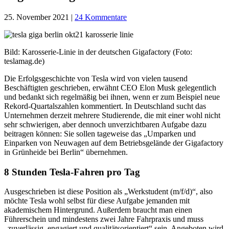
25. November 2021
|
24 Kommentare
Bild: Karosserie-Linie in der deutschen Gigafactory (Foto:
teslamag.de)
Die Erfolgsgeschichte von Tesla wird von vielen tausend
Beschäftigten geschrieben, erwähnt CEO Elon Musk gelegentlich
und bedankt sich regelmäßig bei ihnen, wenn er zum Beispiel neue
Rekord-Quartalszahlen kommentiert. In Deutschland sucht das
Unternehmen derzeit mehrere Studierende, die mit einer wohl nicht
sehr schwierigen, aber dennoch unverzichtbaren Aufgabe dazu
beitragen können: Sie sollen tageweise das „Umparken und
Einparken von Neuwagen auf dem Betriebsgelände der Gigafactory
in Grünheide bei Berlin“ übernehmen.
8 Stunden Tesla-Fahren pro Tag
Ausgeschrieben ist diese Position als „Werkstudent (m/f/d)“, also
möchte Tesla wohl selbst für diese Aufgabe jemanden mit
akademischem Hintergrund. Außerdem braucht man einen
Führerschein und mindestens zwei Jahre Fahrpraxis und muss
„zuverlässig, engagiert und qualitätsorientiert“ sein. Angeboten wird