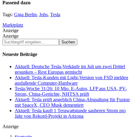
Passend dazu
Tags:
Giga Berlin
,
Jobs
,
Tesla
Marktplatz
Anzeige
Anzeige
Suchbegriff
eingeben...
Neueste Beiträge
Aktuell: Deutsche Tesla-Verkäufe im Juli um zwei Drittel
gesunken – Rest Europas gemischt
Aktuell: Tesla-Kunden mit Light-Version von FSD melden
ausfallende Computer-Hardware
Tesla-Woche 31/26: 10 Mio. E-Autos, LFP aus USA, PV-
Strom, China-Gerüchte, NHTSA prüft
Aktuell: Tesla prüft angeblich China-Abspaltung für Fusion
mit SpaceX, CEO Musk dementiert
Aktuell: Tesla kauft 1 Terawattstunde sauberen Strom pro
Jahr von Rekord-Projekt in Arizona
Anzeige
Startseite