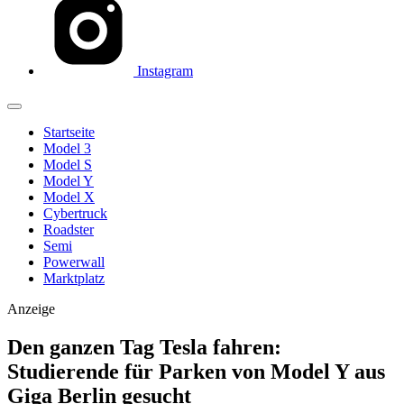
Instagram
Startseite
Model 3
Model S
Model Y
Model X
Cybertruck
Roadster
Semi
Powerwall
Marktplatz
Anzeige
Den ganzen Tag Tesla fahren:
Studierende für Parken von Model Y aus
Giga Berlin gesucht