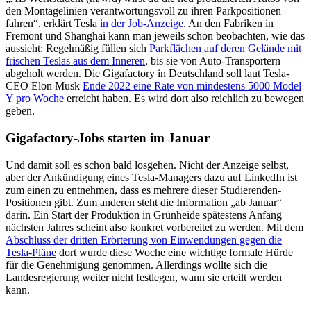
den Montagelinien verantwortungsvoll zu ihren Parkpositionen
fahren“, erklärt Tesla
in der Job-Anzeige
. An den Fabriken in
Fremont und Shanghai kann man jeweils schon beobachten, wie das
aussieht: Regelmäßig füllen sich
Parkflächen auf deren Gelände mit
frischen Teslas aus dem Inneren
, bis sie von Auto-Transportern
abgeholt werden. Die Gigafactory in Deutschland soll laut Tesla-
CEO Elon Musk
Ende 2022 eine Rate von mindestens 5000 Model
Y pro Woche
erreicht haben. Es wird dort also reichlich zu bewegen
geben.
Gigafactory-Jobs starten im Januar
Und damit soll es schon bald losgehen. Nicht der Anzeige selbst,
aber der Ankündigung eines Tesla-Managers dazu auf LinkedIn ist
zum einen zu entnehmen, dass es mehrere dieser Studierenden-
Positionen gibt. Zum anderen steht die Information „ab Januar“
darin. Ein Start der Produktion in Grünheide spätestens Anfang
nächsten Jahres scheint also konkret vorbereitet zu werden. Mit dem
Abschluss der dritten Erörterung von Einwendungen gegen die
Tesla-Pläne
dort wurde diese Woche eine wichtige formale Hürde
für die Genehmigung genommen. Allerdings wollte sich die
Landesregierung weiter nicht festlegen, wann sie erteilt werden
kann.