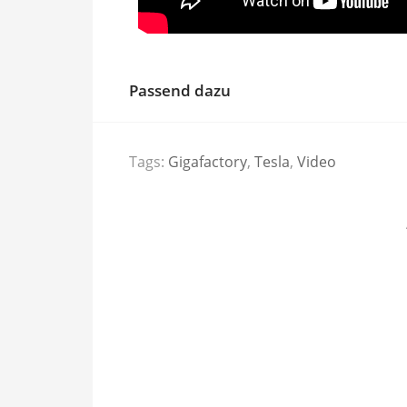
Passend dazu
Tags:
Gigafactory
,
Tesla
,
Video