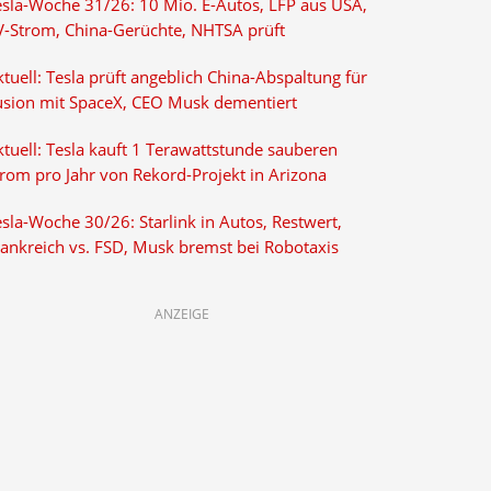
esla-Woche 31/26: 10 Mio. E-Autos, LFP aus USA,
V-Strom, China-Gerüchte, NHTSA prüft
tuell: Tesla prüft angeblich China-Abspaltung für
usion mit SpaceX, CEO Musk dementiert
tuell: Tesla kauft 1 Terawattstunde sauberen
trom pro Jahr von Rekord-Projekt in Arizona
sla-Woche 30/26: Starlink in Autos, Restwert,
rankreich vs. FSD, Musk bremst bei Robotaxis
ANZEIGE