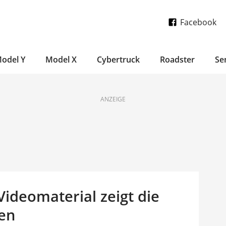
Facebook
odel Y
Model X
Cybertruck
Roadster
Se
ANZEIGE
Videomaterial zeigt die
ben