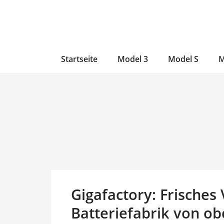
Zum
Skip
Zum
Inhalt
to
Inhalt
wechseln
main
wechseln
content
Startseite
Model 3
Model S
M
Gigafactory: Frisches 
Batteriefabrik von o