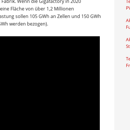
Fabrik. Wenn die Gigafactory in 2020
T
P
er eine Fläche von über 1,2 Millionen
lastung sollen 105 GWh an Zellen und 150 GWh
Ak
 GWh werden bezogen).
F
Ak
S
Te
F