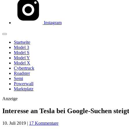
Instagram
Startseite
Model 3
Model S
Model Y
Model X
Cybertruck
Roadster
Semi
Powerwall
Marktplatz
Anzeige
Interesse an Tesla bei Google-Suchen stei
10. Juli 2019
|
17 Kommentare