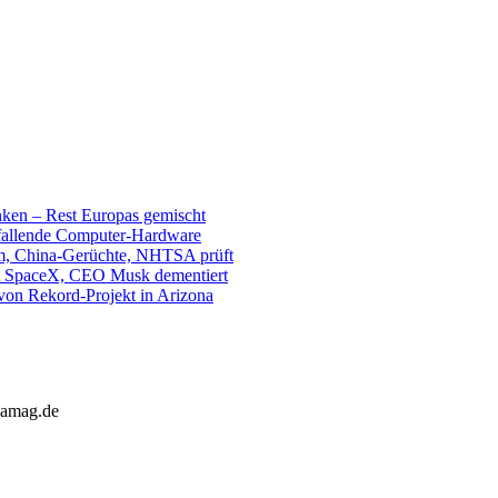
unken – Rest Europas gemischt
sfallende Computer-Hardware
m, China-Gerüchte, NHTSA prüft
mit SpaceX, CEO Musk dementiert
 von Rekord-Projekt in Arizona
slamag.de