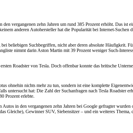
n den vergangenen zehn Jahren um rund 385 Prozent erhöht. Das ist ei
i keinem anderen Autohersteller hat die Popularität bei Internet-Suche
bei beliebigen Suchbegriffen, nicht aber deren absolute Häufigkeit. 
gliste nimmt darin Aston Martin mit 39 Prozent weniger Such-Interess
n ersten Roadster von Tesla. Doch offenbar konnte das britische Unter
otus ohnehin nichts mehr zu tun, sondern ist eine komplette Eigenentw
alls untersucht hat: Die Zahl der Suchanfragen nach Tesla Roadster erh
0 Prozent erlebte.
Autos in den vergangenen zehn Jahren bei Google gefragter wurden oder
a das Gleiche), Gewinner SUV, Siebensitzer – und ein weiteres Thema, d