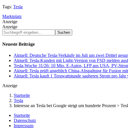
Tags:
Tesla
Marktplatz
Anzeige
Anzeige
Suchbegriff
eingeben...
Neueste Beiträge
Aktuell: Deutsche Tesla-Verkäufe im Juli um zwei Drittel ges
Aktuell: Tesla-Kunden mit Light-Version von FSD melden au
Tesla-Woche 31/26: 10 Mio. E-Autos, LFP aus USA, PV-Stro
Aktuell: Tesla prüft angeblich China-Abspaltung für Fusion 
Aktuell: Tesla kauft 1 Terawattstunde sauberen Strom pro Jahr
Anzeige
Startseite
Tesla
Interesse an Tesla bei Google steigt um hunderte Prozent > Te
Startseite
Datenschutz
Impressum