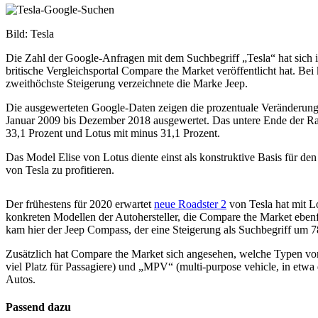
Bild: Tesla
Die Zahl der Google-Anfragen mit dem Suchbegriff „Tesla“ hat sich i
britische Vergleichsportal Compare the Market veröffentlicht hat. Be
zweithöchste Steigerung verzeichnete die Marke Jeep.
Die ausgewerteten Google-Daten zeigen die prozentuale Veränderung 
Januar 2009 bis Dezember 2018 ausgewertet. Das untere Ende der Ran
33,1 Prozent und Lotus mit minus 31,1 Prozent.
Das Model Elise von Lotus diente einst als konstruktive Basis für de
von Tesla zu profitieren.
Der frühestens für 2020 erwartet
neue Roadster 2
von Tesla hat mit L
konkreten Modellen der Autohersteller, die Compare the Market ebenf
kam hier der Jeep Compass, der eine Steigerung als Suchbegriff um 78
Zusätzlich hat Compare the Market sich angesehen, welche Typen von 
viel Platz für Passagiere) und „MPV“ (multi-purpose vehicle, in etw
Autos.
Passend dazu