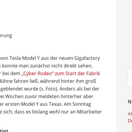
von Tesla Model Y aus der neuen Gigafactory
konnte man zunächst nicht direkt sehen,
Su
r bei dem
„Cyber Rodeo“ zum Start der Fabrik
ei
 Bühne fahren ließ, während hinter ihm groß
geblendet wurde (s. Foto). Anders als bei der
wei Wochen zuvor meldeten hinterher aber
N
er ersten Model Y aus Texas. Am Sonntag
e sich, dass es bislang wohl nur an Mitarbeiter
Ak
D
tigt