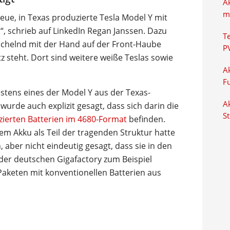
A
m
neue, in Texas produzierte Tesla Model Y mit
 schrieb auf LinkedIn Regan Janssen. Dazu
T
e lächelnd mit der Hand auf der Front-Haube
P
z steht. Dort sind weitere weiße Teslas sowie
Ak
F
estens eines der Model Y aus der Texas-
Ak
wurde auch explizit gesagt, dass sich darin die
S
zierten Batterien im 4680-Format
befinden.
m Akku als Teil der tragenden Struktur hatte
aber nicht eindeutig gesagt, dass sie in den
 der deutschen Gigafactory zum Beispiel
 Paketen mit konventionellen Batterien aus