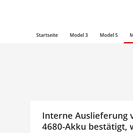
Zum
Skip
Zum
Inhalt
to
Inhalt
wechseln
main
wechseln
content
Startseite
Model 3
Model S
M
Interne Auslieferung 
4680-Akku bestätigt, 