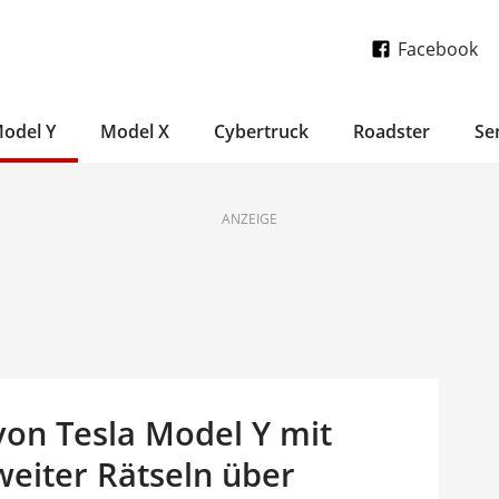
Facebook
odel Y
Model X
Cybertruck
Roadster
Se
ANZEIGE
von Tesla Model Y mit
weiter Rätseln über