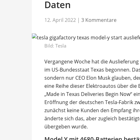
Daten
12. April 2022
|
3 Kommentare
Bild: Tesla
Vergangene Woche hat die Auslieferung 
im US-Bundesstaat Texas begonnen. Das 
sondern nur CEO Elon Musk glauben, de
eine Reihe dieser Elektroautos über die
„Made in Texas Deliveries Begin Now“ ein
Eröffnung der deutschen Tesla-Fabrik z
zunächst keine Kunden den Empfang ihr
änderte sich das, aber zugleich bestätigt
übergeben wurde.
Model Y mit 4680-Batterien bestä