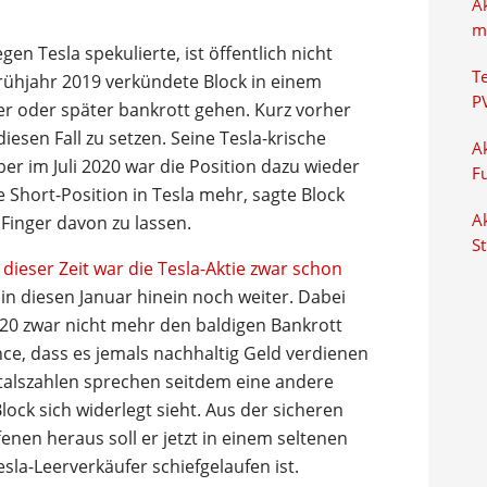
A
m
n Tesla spekulierte, ist öffentlich nicht
T
rühjahr 2019 verkündete Block in einem
P
r oder später bankrott gehen. Kurz vorher
diesen Fall zu setzen. Seine Tesla-krische
Ak
ber im Juli 2020 war die Position dazu wieder
F
 Short-Position in Tesla mehr, sagte Block
Ak
 Finger davon zu lassen.
S
 dieser Zeit war die Tesla-Aktie zwar schon
 in diesen Januar hinein noch weiter. Dabei
20 zwar nicht mehr den baldigen Bankrott
nce, dass es jemals nachhaltig Geld verdienen
rtalszahlen sprechen seitdem eine andere
lock sich widerlegt sieht. Aus der sicheren
fenen heraus soll er jetzt in einem seltenen
esla-Leerverkäufer schiefgelaufen ist.