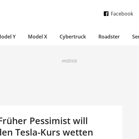
Facebook
odel Y
Model X
Cybertruck
Roadster
Se
ANZEIGE
Früher Pessimist will
den Tesla-Kurs wetten