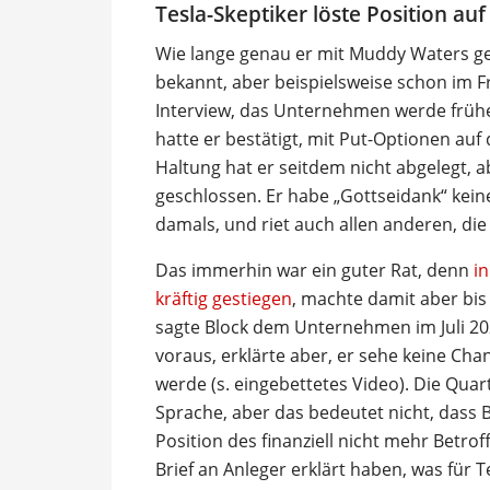
Tesla-Skeptiker löste Position auf
Wie lange genau er mit Muddy Waters gege
bekannt, aber beispielsweise schon im F
Interview, das Unternehmen werde frühe
hatte er bestätigt, mit Put-Optionen auf 
Haltung hat er seitdem nicht abgelegt, a
geschlossen. Er habe „Gottseidank“ keine
damals, und riet auch allen anderen, die
Das immerhin war ein guter Rat, denn
in
kräftig gestiegen
, machte damit aber bis
sagte Block dem Unternehmen im Juli 20
voraus, erklärte aber, er sehe keine Cha
werde (s. eingebettetes Video). Die Qua
Sprache, aber das bedeutet nicht, dass B
Position des finanziell nicht mehr Betrof
Brief an Anleger erklärt haben, was für T