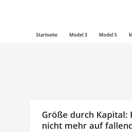
Zum
Skip
Zum
Inhalt
to
Inhalt
wechseln
main
wechseln
content
Startseite
Model 3
Model S
M
Größe durch Kapital: 
nicht mehr auf fallen