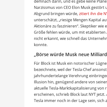
demnach darin, und es gebe keine Pläne,
Narzissmus von CEO Elon Musk gestört un
Abgrund bringen würde,
zitiert ihn die 
unterschätzt, „riesige Mengen Kapital a
Aktionäre zu faszinieren“. Skeptiker wie 
Größe fehlen würde, um mit etablierten 
nicht erkannt, wie schnell das Unterneh
konnte.
„Börse würde Musk neue Milliar
Für Block ist Musk ein notorischer Lügn
bezeichnete, weil der Tesla-Chef ansons
jahrhundertelange Verehrung einbringen 
Illusion hin, genügend andere von seine
aktuelle Tesla-Marktkapitalisierung von
erscheinen, schrieb Block laut NYT jetzt
Tesla immer noch in der Lage sein, sich 