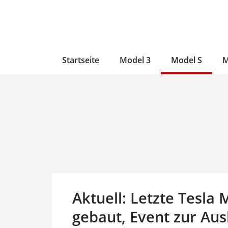
Zum
Skip
Zum
Inhalt
to
Inhalt
wechseln
main
wechseln
content
Startseite
Model 3
Model S
M
Aktuell: Letzte Tesla
gebaut, Event zur Ausl