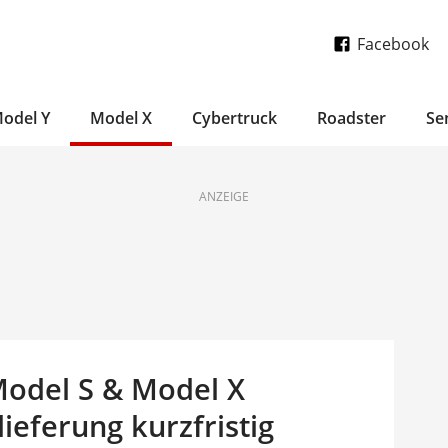
Facebook
odel Y
Model X
Cybertruck
Roadster
Se
ANZEIGE
 Model S & Model X
ieferung kurzfristig