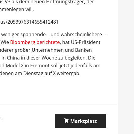
s V3 als dem neuen Hoffnungsträger, der
mmenlegen will.
tatus/2053976314655412481
 weniger spannende – und wahrscheinlichere –
: Wie
Bloomberg berichtete
, hat US-Präsident
nderer großer Unternehmen und Banken
in China in dieser Woche zu begleiten. Die
nd Model X in Fremont soll jetzt jedenfalls am
ladenen am Dienstag auf X weitergab.
r
,
Marktplatz