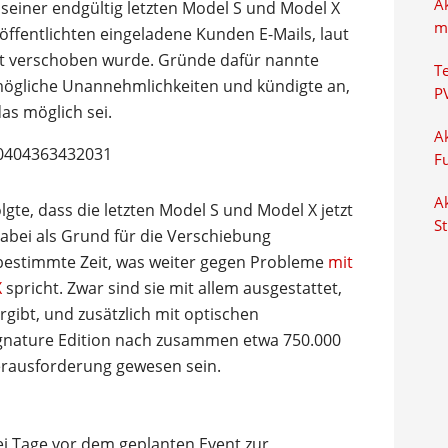
A
seiner endgültig letzten Model S und Model X
m
ffentlichten eingeladene Kunden E-Mails, laut
nt verschoben wurde. Gründe dafür nannte
T
r mögliche Unannehmlichkeiten und kündigte an,
P
as möglich sei.
Ak
80404363432031
F
Ak
lgte, dass die letzten Model S und Model X jetzt
S
dabei als Grund für die Verschiebung
nbestimmte Zeit, was weiter gegen Probleme
mit
X
spricht. Zwar sind sie mit allem ausgestattet,
rgibt, und zusätzlich mit optischen
ignature Edition nach zusammen etwa 750.000
erausforderung gewesen sein.
i Tage vor dem geplanten Event zur