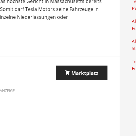
das höchste Gericht in Massachusetts bereits
T
P
 Somit darf Tesla Motors seine Fahrzeuge in
einzelne Niederlassungen oder
Ak
F
Ak
S
Te
F
Marktplatz
ANZEIGE