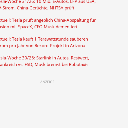
esla-Woche 31/26: 10 Mio. E-Autos, LFP aus USA,
V-Strom, China-Gerüchte, NHTSA prüft
tuell: Tesla prüft angeblich China-Abspaltung für
usion mit SpaceX, CEO Musk dementiert
tuell: Tesla kauft 1 Terawattstunde sauberen
trom pro Jahr von Rekord-Projekt in Arizona
sla-Woche 30/26: Starlink in Autos, Restwert,
rankreich vs. FSD, Musk bremst bei Robotaxis
ANZEIGE