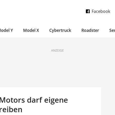
Facebook
odel Y
Model X
Cybertruck
Roadster
Se
ANZEIGE
 Motors darf eigene
reiben