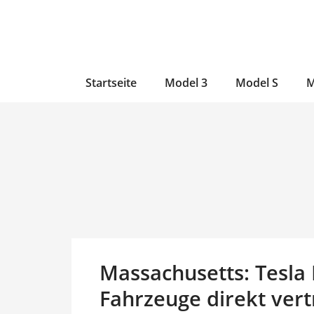
Zum
Skip
Zum
Inhalt
to
Inhalt
wechseln
main
wechseln
content
Startseite
Model 3
Model S
M
Massachusetts: Tesla
Fahrzeuge direkt vert