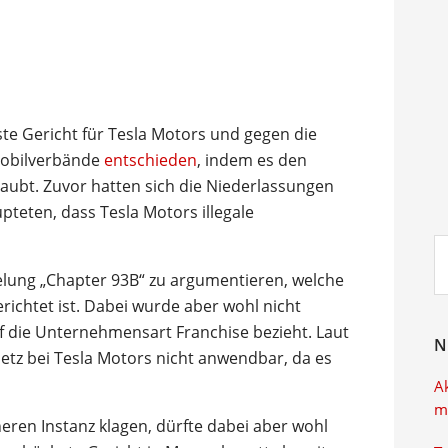
te Gericht für Tesla Motors und gegen die
mobilverbände
entschieden
, indem es den
laubt. Zuvor hatten sich die Niederlassungen
teten, dass Tesla Motors illegale
Su
ei
elung „Chapter 93B“ zu argumentieren, welche
ichtet ist. Dabei wurde aber wohl nicht
f die Unternehmensart Franchise bezieht. Laut
N
setz bei Tesla Motors nicht anwendbar, da es
A
m
ren Instanz klagen, dürfte dabei aber wohl