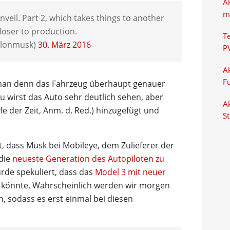
A
m
veil. Part 2, which takes things to another
 closer to production.
T
elonmusk)
30. März 2016
P
Ak
F
b man denn das Fahrzeug überhaupt genauer
 wirst das Auto sehr deutlich sehen, aber
Ak
e der Zeit, Anm. d. Red.) hinzugefügt und
S
t, dass Musk bei Mobileye, dem Zulieferer der
die
neueste Generation des Autopiloten zu
urde spekuliert, dass das
Model 3 mit neuer
 könnte. Wahrscheinlich werden wir morgen
, sodass es erst einmal bei diesen