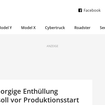
Facebook
odel Y
Model X
Cybertruck
Roadster
Se
ANZEIGE
orgige Enthüllung
2 soll vor Produktionsstart