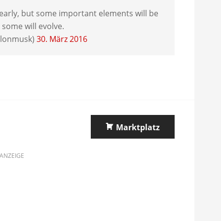
learly, but some important elements will be
some will evolve.
elonmusk)
30. März 2016
Marktplatz
ANZEIGE