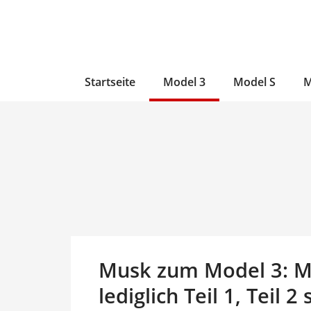
Zum
Skip
Zum
Inhalt
to
Inhalt
wechseln
main
wechseln
content
Startseite
Model 3
Model S
M
Musk zum Model 3: M
lediglich Teil 1, Teil 