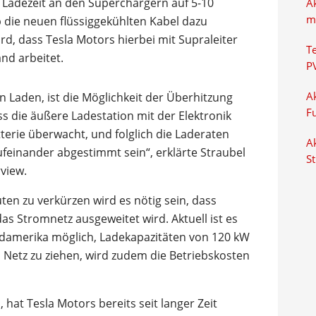
 Ladezeit an den Superchargern auf 5-10
A
m
die neuen flüssiggekühlten Kabel dazu
wird, dass Tesla Motors hierbei mit Supraleiter
T
nd arbeitet.
P
 Laden, ist die Möglichkeit der Überhitzung
Ak
F
s die äußere Ladestation mit der Elektronik
erie überwacht, und folglich die Laderaten
Ak
feinander abgestimmt sein“, erklärte Straubel
S
rview.
ten zu verkürzen wird es nötig sein, dass
as Stromnetz ausgeweitet wird. Aktuell ist es
ordamerika möglich, Ladekapazitäten von 120 kW
Netz zu ziehen, wird zudem die Betriebskosten
at Tesla Motors bereits seit langer Zeit