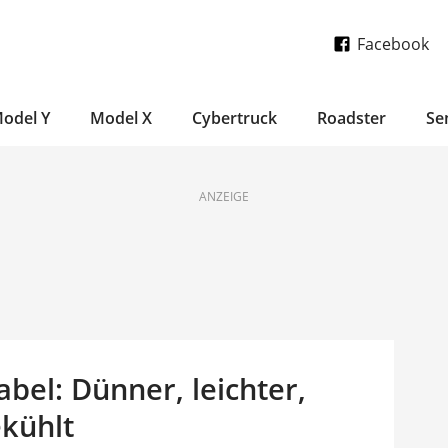
Facebook
odel Y
Model X
Cybertruck
Roadster
Se
ANZEIGE
el: Dünner, leichter,
ekühlt