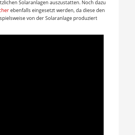
tzlichen Solaranlagen auszustatten. Noch dazu
cher
ebenfalls eingesetzt werden, da diese den
ispielsweise von der Solaranlage produziert