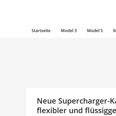
Zum
Skip
Zum
Inhalt
to
Inhalt
wechseln
main
wechseln
content
Startseite
Model 3
Model S
M
Neue Supercharger-Kab
flexibler und flüssigg