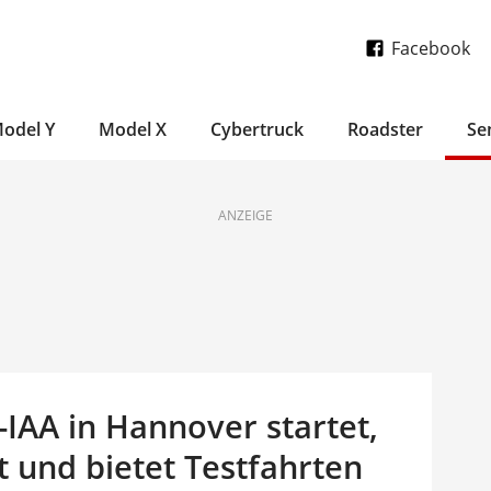
Facebook
odel Y
Model X
Cybertruck
Roadster
Se
ANZEIGE
-IAA in Hannover startet,
t und bietet Testfahrten