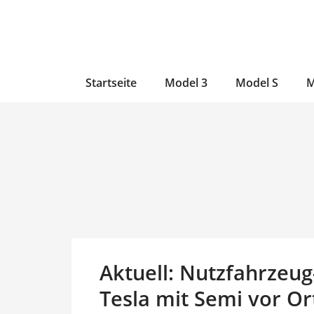
Zum
Skip
Zum
Inhalt
to
Inhalt
wechseln
main
wechseln
content
Startseite
Model 3
Model S
M
Aktuell: Nutzfahrzeug
Tesla mit Semi vor Or