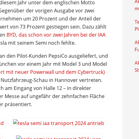
A
 diesem Jahr unter dem englischen Motto
m
Gegenüber der vorigen Ausgabe vor zwei
ternehmen um 20 Prozent und der Anteil der
T
rt von 73 Prozent gestiegen sein. Dazu zählt
P
men
BYD, das schon vor zwei Jahren bei der IAA
la mit seinem Semi noch fehlte.
Ak
F
an den Pilot-Kunden PepsiCo ausgeliefert, und
Ak
München vor einem Jahr mit Model 3 und Model
S
ort mit neuer Powerwall und dem Cybertruck)
der Nutzfahrzeug-Schau in Hannover vertreten.
ch am Eingang von Halle 12 – in direkter
er Messe auf ungefähr der zehnfachen Fläche
 präsentiert.