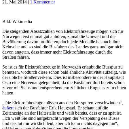
21. Mai 2014
|
1 Kommentar
Bild: Wikimedia
Die steigenden Absatzzahlen von Elektrofahrzeuge mögen sich für
Norwegen erst einmal gut anhören, zumal die Umwelt und die
Bevölkerung davon profitieren, doch jede Medaille hat auch ihre
Kehrseite und so sind die Busfahrer des Landes ganz und gar nicht
davon angetan, dass immer mehr Elektrofahrzeuge durch die
Straßen fahren.
So ist es für Elektrofahrzeuge in Norwegen erlaubt die Busspur zu
benutzen, wodurch diese schon bald ähnliche Aktivität aufzeigt, wie
der übliche Straßenverkehr. Dies ist insbesondere in der Hauptstadt
Oslo eine Nervenangelegenheit, da die Busfahrer dort bereits schon
zuvor mit Staus und entsprechendem zeitlichem Engpass zu rechnen
hatten.
„Die Elektrofahrzeuge müssen aus den Busspuren verschwinden“,
äußert
sich der Busfahrer Erik Haugstad. Er schaut auf die
Zeitanzeige an der Haltestelle und weiß bereits, dass er zu spät ist.
„Ich weiß Sie sind aufgebracht wegen der Verspätung des Buses
und das tut mir wirklich leid, aber ich kann nichts dagegen tun“,
erklärt er seinen Fahrgästen über die Lautsprecher.