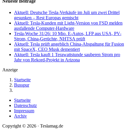
Neueste Beiträge
Aktuell: Deutsche Tesla-Verkäufe im Juli um zwei Drittel
gesunken – Rest Europas gemischt
Aktuell: Tesla-Kunden mit Light-Version von FSD melden
ausfallende Computer-Hardware
Tesla-Woche 31/26: 10 Mio. E-Autos, LFP aus USA, PV-
Strom, China-Gerüchte, NHTSA prüft
Aktuell: Tesla prüft angeblich China-Abspaltung für Fusion
mit SpaceX, CEO Musk dementiert
Aktuell: Tesla kauft 1 Terawattstunde sauberen Strom pro
Jahr von Rekord-Projekt in Arizona
Anzeige
Startseite
Busspur
Startseite
Datenschutz
Impressum
Archiv
Copyright © 2026 · Teslamag.de