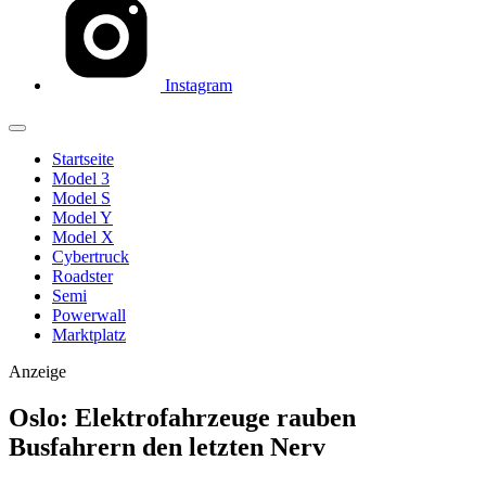
Instagram
Startseite
Model 3
Model S
Model Y
Model X
Cybertruck
Roadster
Semi
Powerwall
Marktplatz
Anzeige
Oslo: Elektrofahrzeuge rauben
Busfahrern den letzten Nerv