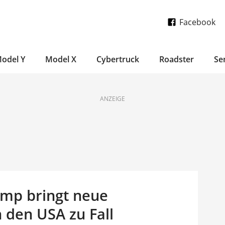
Facebook
odel Y
Model X
Cybertruck
Roadster
Se
ANZEIGE
ump bringt neue
n den USA zu Fall