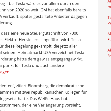
A
eg – bei Tesla wäre es vor allem durch den
m
inn von 2020 so weit. GM hat ebenfalls bereits
A verkauft, später gestartete Anbieter dagegen
T
derung.
P
 dass eine neue Steuergutschrift von 7000
Ak
s Elektro-Herstellers eingeführt wird. Tesla
F
r diese Regelung gekämpft, die jetzt aller
Ak
uf seinem Heimatmarkt USA verzeichnet Tesla
S
Förderung hätte dem gewiss entgegengewirkt.
rpunkt für Tesla und auch andere
iegen
.
enten“, zitiert Bloomberg die demokratische
sammen mit zwei republikanischen Kollegen für
eingesetzt hatte. Das Weiße Haus habe
ustimmen, der eine Verlängerung vorsieht,