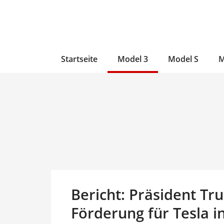
Zum
Skip
Zum
Inhalt
to
Inhalt
wechseln
main
wechseln
content
Startseite
Model 3
Model S
M
Bericht: Präsident Tr
Förderung für Tesla i