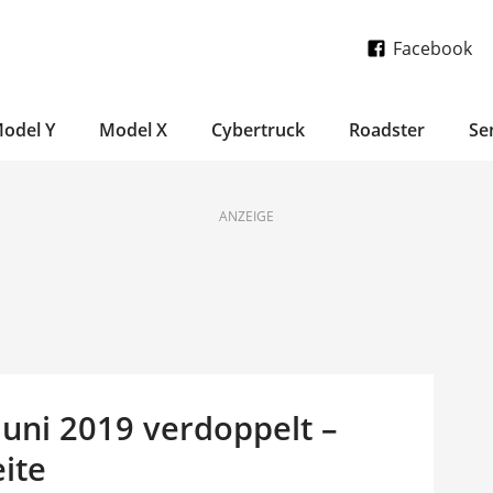
Facebook
odel Y
Model X
Cybertruck
Roadster
Se
ANZEIGE
 Juni 2019 verdoppelt –
eite