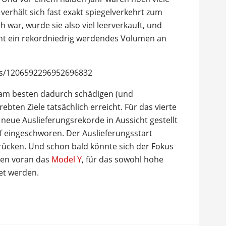
 verhält sich fast exakt spiegelverkehrt zum
ch war, wurde sie also viel leerverkauft, und
ht ein rekordniedrig werdendes Volumen an
tus/1206592296952696832
 am besten dadurch schädigen (und
rebten Ziele tatsächlich erreicht. Für das vierte
neue Auslieferungsrekorde in Aussicht gestellt
f eingeschworen. Der Auslieferungsstart
rücken. Und schon bald könnte sich der Fokus
len voran das
Model Y
, für das sowohl hohe
et werden.