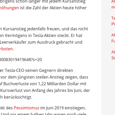
brigens schon länger mit jedem Kursanstieg
A
m
rhöhungen
ist die Zahl der Aktien heute höher
T
P
 Kursanstieg jedenfalls freuen, und das nicht
hen Vermögens in Tesla-Aktien steckt. Er hat
Ak
F
 Leerverkäufer zum Ausdruck gebracht und
erboten
.
Ak
S
4780083019419648?s=20
der Tesla-CEO seinen Gegnern direkten
vor dem jüngsten steilen Anstieg zeigen, dass
f Buchverluste von 1,22 Milliarden Dollar mit
Kursverlust von Anfang des Jahres bis Juni, der
h berücksichtigt.
nkt des
Pessimismus
im Juni 2019 einstiegen,
. Und vor einem halben Jahr waren noch viele