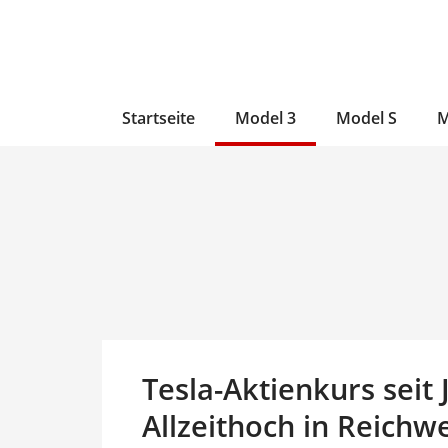
Zum
Skip
Zum
Inhalt
to
Inhalt
wechseln
main
wechseln
content
Startseite
Model 3
Model S
M
Tesla-Aktienkurs seit
Allzeithoch in Reichw