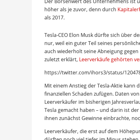
Der Börsenwert des Unternehmens ist ü
höher als je zuvor, denn durch
Kapitale
als 2017.
Tesla-CEO Elon Musk dürfte sich über den
nur, weil ein guter Teil seines persönlic
auch wiederholt seine Abneigung gegen
zuletzt erklärt,
Leerverkäufe gehörten v
https://twitter.com/ihors3/status/120
Mit einem Anstieg der Tesla-Aktie kann 
finanziellen Schaden zufügen. Daten von 
Leerverkäufer im bisherigen Jahresverlau
Tesla gemacht haben – und darin ist der 
ihnen zunächst Gewinne einbrachte, noc
Leerverkäufer, die erst auf dem Höhepu
dürften noch viel tiefer im Minus stehen