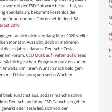
T
 zuvor mit der FSD-Software bestellt hat, so
P
ung ebenfalls an, bekommt kostenlos die
Ak
enug für autonomes Fahren sei. In den USA
F
erbst 2019
.
Ak
egen tat sich nichts. Anfang März 2020 stellte
S
ben Monat in Aussicht, doch in mehreren
al dieses Jahres daraus. Deutsche Tesla-
Te
n einem Forum,
CEO Musk auf Twitter auf dieses
F
 tatsächlich geschah. Einige von nutzten zudem
ten Anwalts, um ihrem Wunsch nach baldigem
s mit Fristsetzung von sechs Wochen
uf blieb zunächst aus, sodass manche schon
rde in Deutschland ohne FSD-Tausch vergehen.
gewirkt oder Tesla ließ sich von den