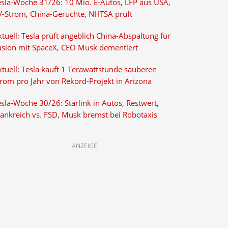
esla-Woche 31/26: 10 Mio. E-Autos, LFP aus USA,
V-Strom, China-Gerüchte, NHTSA prüft
tuell: Tesla prüft angeblich China-Abspaltung für
usion mit SpaceX, CEO Musk dementiert
tuell: Tesla kauft 1 Terawattstunde sauberen
trom pro Jahr von Rekord-Projekt in Arizona
sla-Woche 30/26: Starlink in Autos, Restwert,
rankreich vs. FSD, Musk bremst bei Robotaxis
ANZEIGE