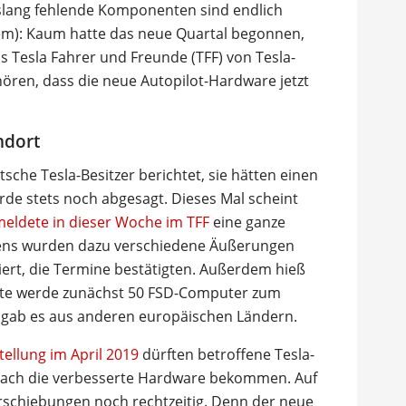
slang fehlende Komponenten sind endlich
dem): Kaum hatte das neue Quartal begonnen,
 Tesla Fahrer und Freunde (TFF) von Tesla-
ören, dass die neue Autopilot-Hardware jetzt
ndort
sche Tesla-Besitzer berichtet, sie hätten einen
e stets noch abgesagt. Dieses Mal scheint
eldete in dieser Woche im TFF
eine ganze
itens wurden dazu verschiedene Äußerungen
tiert, die Termine bestätigten. Außerdem hieß
orte werde zunächst 50 FSD-Computer zum
 gab es aus anderen europäischen Ländern.
ellung im April 2019
dürften betroffene Tesla-
d nach die verbesserte Hardware bekommen. Auf
Verschiebungen noch rechtzeitig. Denn der neue