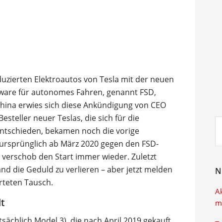
roduzierten Elektroautos von Tesla mit der neuen
ware für autonomes Fahren, genannt FSD,
China erwies sich diese Ankündigung von CEO
Besteller neuer Teslas, die sich für die
Su
entschieden, bekamen noch die vorige
ei
a ursprünglich ab März 2020 gegen den FSD-
verschob den Start immer wieder. Zuletzt
nd die Geduld zu verlieren – aber jetzt melden
N
rteten Tausch.
A
t
m
sächlich Model 3), die nach April 2019 gekauft