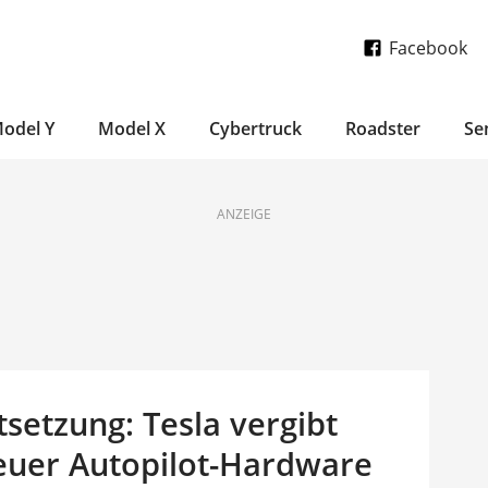
Facebook
odel Y
Model X
Cybertruck
Roadster
Se
ANZEIGE
tsetzung: Tesla vergibt
euer Autopilot-Hardware