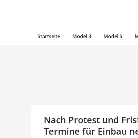
Zum
Skip
Zum
Inhalt
to
Inhalt
wechseln
main
wechseln
content
Startseite
Model 3
Model S
M
Nach Protest und Fris
Termine für Einbau n