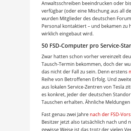
Anwaltsschreiben beeindrucken oder bi
verfügbar (oder eine Mischung aus all 
wurden Mitglieder des deutschen Forums
Personal kontaktiert – und bekamen zu h
wirklich eingebaut wird.
50 FSD-Computer pro Service-Sta
Zwar hatten schon vorher vereinzelt deut
Tausch-Termin bekommen, doch der wurd
das nicht der Fall zu sein. Denn erstens
m
Reihe von Betroffenen Erfolg. Und zwe
aus lokalen Service-Zentren von Tesla zi
es konkret, jeder der deutschen Stand
Tauschen erhalten. Ähnliche Meldungen
Fast genau zwei Jahre
nach der FSD-Vorst
Besitzer jetzt also tatsächlich nach un
gewisse Weise ist das trotz der vielen 