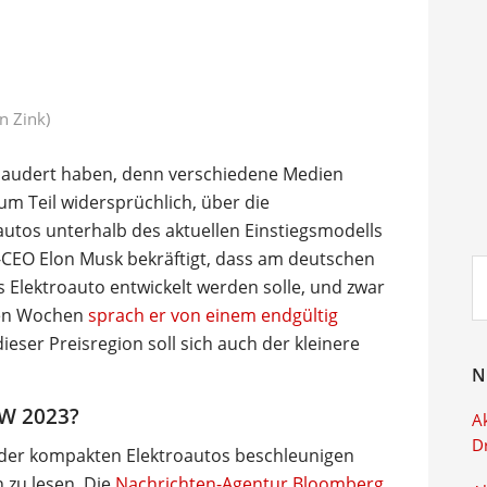
n Zink)
laudert haben, denn verschiedene Medien
m Teil widersprüchlich, über die
autos unterhalb des aktuellen Einstiegsmodells
la-CEO Elon Musk bekräftigt, dass am deutschen
Su
s Elektroauto entwickelt werden solle, und zwar
ei
gen Wochen
sprach er von einem endgültig
dieser Preisregion soll sich auch der kleinere
N
VW 2023?
Ak
D
oder kompakten Elektroautos beschleunigen
n zu lesen. Die
Nachrichten-Agentur Bloomberg