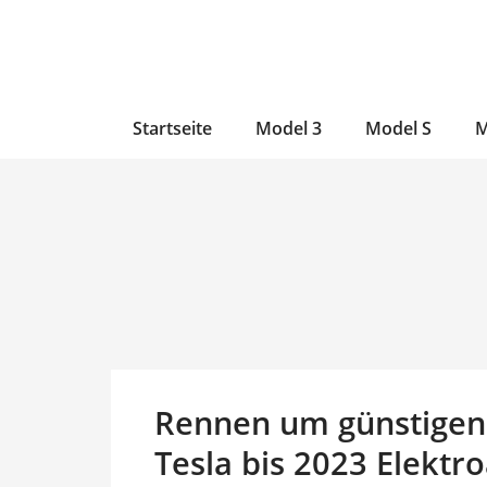
Zum
Skip
Zum
Inhalt
to
Inhalt
wechseln
main
wechseln
content
Startseite
Model 3
Model S
M
Rennen um günstigen E
Tesla bis 2023 Elektr