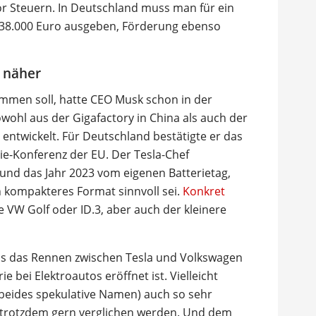
vor Steuern. In Deutschland muss man für ein
 38.000 Euro ausgeben, Förderung ebenso
n näher
ommen soll, hatte CEO Musk schon in der
ohl aus der Gigafactory in China als auch der
entwickelt. Für Deutschland bestätigte er das
rie-Konferenz der EU. Der Tesla-Chef
 und das Jahr 2023 vom eigenen Batterietag,
n kompakteres Format sinnvoll sei.
Konkret
 VW Golf oder ID.3, aber auch der kleinere
ss das Rennen zwischen Tesla und Volkswagen
e bei Elektroautos eröffnet ist. Vielleicht
(beides spekulative Namen) auch so sehr
e trotzdem gern verglichen werden. Und dem