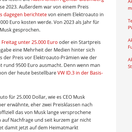
A
ise 2023. Außerdem war von einem Preis
m
s dagegen berichtete
von einem Elektroauto in
T
000 Euro kosten werde. Von 2023 als Jahr für
P
 Musk gesprochen.
Ak
Freitag unter 25.000 Euro
oder ein Startpreis
F
ngabe eine Mehrheit der Medien hinter sich
ils der Preis vor Elektroauto-Prämien wie der
Ak
samt rund 9500 Euro ausmacht. Denn wenn man
S
hon der heute bestellbare
VW ID.3 in der Basis-
to für 25.000 Dollar, wie es CEO Musk
er erwähnte, eher zwei Preisklassen nach
offiziell das von Musk lange versprochene
h auf Nachfrage und seit kurzem gar nicht
tet damit jetzt auf dem Heimatmarkt