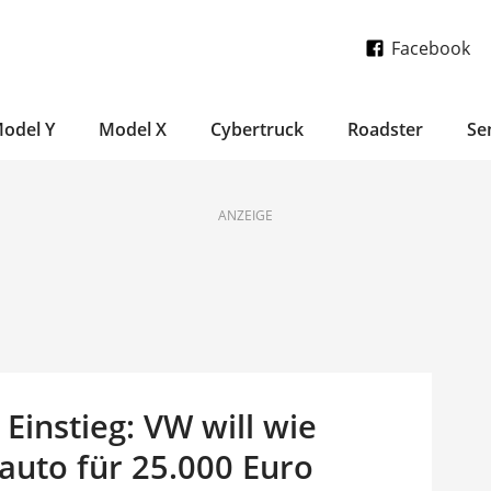
Facebook
odel Y
Model X
Cybertruck
Roadster
Se
ANZEIGE
instieg: VW will wie
oauto für 25.000 Euro