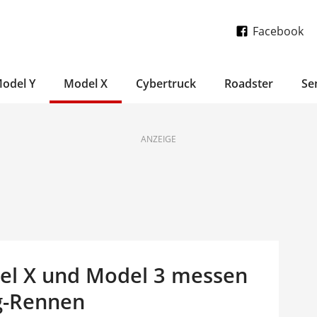
Facebook
odel Y
Model X
Cybertruck
Roadster
Se
ANZEIGE
del X und Model 3 messen
ag-Rennen