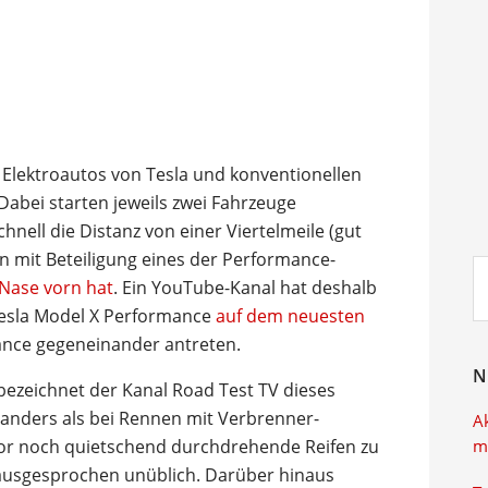
Elektroautos von Tesla und konventionellen
 Dabei starten jeweils zwei Fahrzeuge
nell die Distanz von einer Viertelmeile (gut
en mit Beteiligung eines der Performance-
Su
 Nase vorn hat
. Ein YouTube-Kanal hat deshalb
ei
 Tesla Model X Performance
auf dem neuesten
nce gegeneinander antreten.
N
 bezeichnet der Kanal Road Test TV dieses
o anders als bei Rennen mit Verbrenner-
A
tor noch quietschend durchdrehende Reifen zu
m
 ausgesprochen unüblich. Darüber hinaus