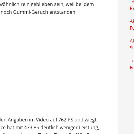
T
wöhnlich rein geblieben sein, weil bei dem
P
e noch Gummi-Geruch entstanden.
Ak
F
Ak
S
Te
F
en Angaben im Video auf 762 PS und wiegt
e hat mit 473 PS deutlich weniger Leistung,