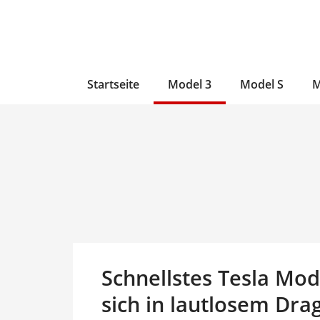
Zum
Skip
Zum
Inhalt
to
Inhalt
wechseln
main
wechseln
content
Startseite
Model 3
Model S
M
Schnellstes Tesla Mo
sich in lautlosem Dr