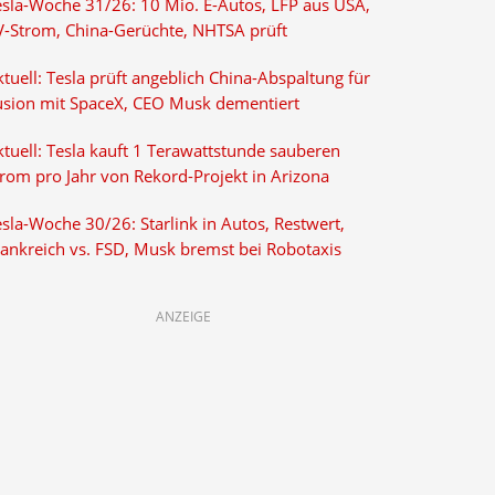
esla-Woche 31/26: 10 Mio. E-Autos, LFP aus USA,
V-Strom, China-Gerüchte, NHTSA prüft
tuell: Tesla prüft angeblich China-Abspaltung für
usion mit SpaceX, CEO Musk dementiert
tuell: Tesla kauft 1 Terawattstunde sauberen
trom pro Jahr von Rekord-Projekt in Arizona
sla-Woche 30/26: Starlink in Autos, Restwert,
rankreich vs. FSD, Musk bremst bei Robotaxis
ANZEIGE