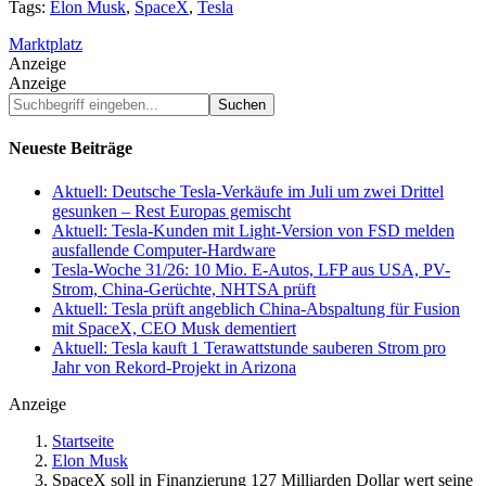
Tags:
Elon Musk
,
SpaceX
,
Tesla
Marktplatz
Anzeige
Anzeige
Suchbegriff
eingeben...
Neueste Beiträge
Aktuell: Deutsche Tesla-Verkäufe im Juli um zwei Drittel
gesunken – Rest Europas gemischt
Aktuell: Tesla-Kunden mit Light-Version von FSD melden
ausfallende Computer-Hardware
Tesla-Woche 31/26: 10 Mio. E-Autos, LFP aus USA, PV-
Strom, China-Gerüchte, NHTSA prüft
Aktuell: Tesla prüft angeblich China-Abspaltung für Fusion
mit SpaceX, CEO Musk dementiert
Aktuell: Tesla kauft 1 Terawattstunde sauberen Strom pro
Jahr von Rekord-Projekt in Arizona
Anzeige
Startseite
Elon Musk
SpaceX soll in Finanzierung 127 Milliarden Dollar wert seine