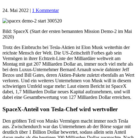
24. Mai 2022
|
1 Kommentar
Bild: SpaceX (Start der ersten bemannten Mission Demo-2 im Mai
2020)
Trotz des Einbruchs bei Tesla-Aktien ist Elon Musk weiterhin der
reichste Mensch der Welt. Die US-Zeitschrift Forbes gab sein
Vermögen in ihrer Echtzeit-Liste der Milliardäre weltweit am
Montag mit gut 207 Milliarden Dollar an, immer noch viel mehr als
bei dem Luxus-Unternehmer Bernard Arnault sowie dahinter Jeff
Bezos und Bill Gates, deren Aktien-Pakete zuletzt ebenfalls an Wert
verloren. Und ein weiteres Unternehmen von Musk will in diesem
schwierigen Umfeld sogar mehr: Laut einem Bericht ist SpaceX
dabei, 1,7 Milliarden Dollar neues Kapital aufzunehmen, und will
dabei eine Gesamtbewertung von 127 Milliarden Dollar erreichen.
SpaceX-Anteil von Tesla-Chef wird wertvoller
Den größten Teil von Musks Vermögen macht immer noch Tesla
aus. Zwischendurch war das Unternehmen ab der Börse sogar mit
deutlich über 1 Billion Dollar bewertet, sodass allein sein Anteil
daran mehr als die heutigen 200 Milliarden Dollar ausmachte. Nach