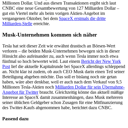
Millionen Dollar. Und aus diesen Transaktionen ergibt sich laut
CNBC eine neue Gesamtbewertung von 127 Milliarden Dollar –
gut ein Viertel mehr als beim vorigen Aktien-Angebot im
vergangenen Oktober, bei dem
SpaceX erstmals die dritte
Milliarden-Stelle
erreichte.
Musk-Unternehmen kommen sich näher
Tesla hat seit dieser Zeit wie erwähnt drastisch an Börsen-Wert
verloren – die beiden Musk-Unternehmen bewegen sich in dieser
Hinsicht also aufeinander zu, auch wenn Tesla immer noch etwa
fünfmal so hoch bewertet wird. Laut einem
Bericht der New York
Post
lief die aktuelle Kapitalrunde bei SpaceX allerdings schleppend
an. Nicht klar ist zudem, ob auch CEO Musk darin einen Teil seiner
Beteiligung abgeben möchte. Das soll er bislang noch nie getan
haben, wäre aber denkbar, weil er auch nach dem Verkauf von 9,5
Millionen Tesla-Aktien noch
Milliarden Dollar für sein Übernahme-
Angebot für Twitter
braucht. Gleichzeitig könne das aktuell mäßige
Interesse an SpaceX damit zusammenhängen, dass Musk mehreren
seiner üblichen Geldgeber schon Zusagen für eine Mitfinanzierung
des Twitter-Kaufs abgenommen habe, berichtet dazu CNBC.
Passend dazu