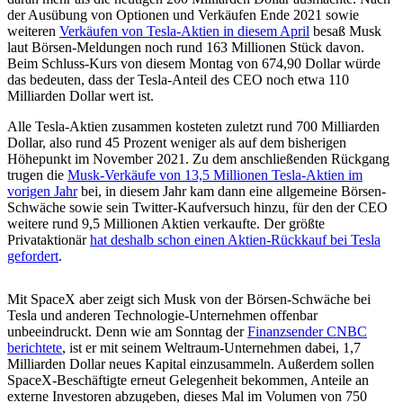
der Ausübung von Optionen und Verkäufen Ende 2021 sowie
weiteren
Verkäufen von Tesla-Aktien in diesem April
besaß Musk
laut Börsen-Meldungen noch rund 163 Millionen Stück davon.
Beim Schluss-Kurs von diesem Montag von 674,90 Dollar würde
das bedeuten, dass der Tesla-Anteil des CEO noch etwa 110
Milliarden Dollar wert ist.
Alle Tesla-Aktien zusammen kosteten zuletzt rund 700 Milliarden
Dollar, also rund 45 Prozent weniger als auf dem bisherigen
Höhepunkt im November 2021. Zu dem anschließenden Rückgang
trugen die
Musk-Verkäufe von 13,5 Millionen Tesla-Aktien im
vorigen Jahr
bei, in diesem Jahr kam dann eine allgemeine Börsen-
Schwäche sowie sein Twitter-Kaufversuch hinzu, für den der CEO
weitere rund 9,5 Millionen Aktien verkaufte. Der größte
Privataktionär
hat deshalb schon einen Aktien-Rückkauf bei Tesla
gefordert
.
Mit SpaceX aber zeigt sich Musk von der Börsen-Schwäche bei
Tesla und anderen Technologie-Unternehmen offenbar
unbeeindruckt. Denn wie am Sonntag der
Finanzsender CNBC
berichtete
, ist er mit seinem Weltraum-Unternehmen dabei, 1,7
Milliarden Dollar neues Kapital einzusammeln. Außerdem sollen
SpaceX-Beschäftigte erneut Gelegenheit bekommen, Anteile an
externe Investoren abzugeben, dieses Mal im Volumen von 750