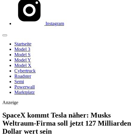
Instagram
Startseite
Model 3
Model S
Model Y
Model X
Cybertruck
Roadster
Semi
Powerwall
Marktplatz
Anzeige
SpaceX kommt Tesla näher: Musks
Weltraum-Firma soll jetzt 127 Milliarden
Dollar wert sein