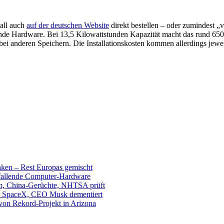
all auch
auf der deutschen Website
direkt bestellen – oder zumindest „v
de Hardware. Bei 13,5 Kilowattstunden Kapazität macht das rund 650 
e bei anderen Speichern. Die Installationskosten kommen allerdings jewe
unken – Rest Europas gemischt
sfallende Computer-Hardware
m, China-Gerüchte, NHTSA prüft
mit SpaceX, CEO Musk dementiert
 von Rekord-Projekt in Arizona