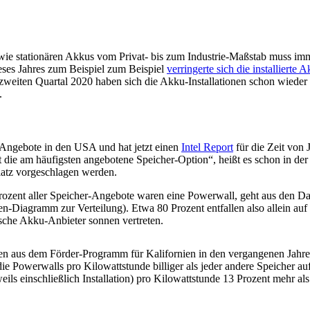
e stationären Akkus vom Privat- bis zum Industrie-Maßstab muss imme
ieses Jahres zum Beispiel zum Beispiel
verringerte sich die installierte 
zweiten Quartal 2020 haben sich die Akku-Installationen schon wieder 
.
-Angebote in den USA und hat jetzt einen
Intel Report
für die Zeit von 
t die am häufigsten angebotene Speicher-Option“, heißt es schon in der
atz vorgeschlagen werden.
Prozent aller Speicher-Angebote waren eine Powerwall, geht aus den 
en-Diagramm zur Verteilung). Etwa 80 Prozent entfallen also allein au
tsche Akku-Anbieter sonnen vertreten.
ten aus dem Förder-Programm für Kalifornien in den vergangenen Jahren
e Powerwalls pro Kilowattstunde billiger als jeder andere Speicher au
weils einschließlich Installation) pro Kilowattstunde 13 Prozent mehr a