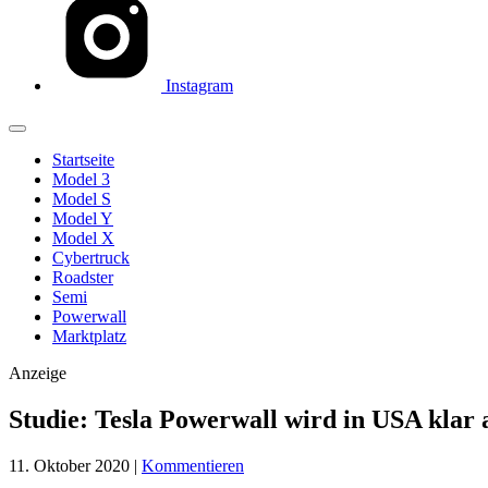
Instagram
Startseite
Model 3
Model S
Model Y
Model X
Cybertruck
Roadster
Semi
Powerwall
Marktplatz
Anzeige
Studie: Tesla Powerwall wird in USA klar a
11. Oktober 2020
|
Kommentieren