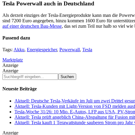
Tesla Powerwall auch in Deutschland
Als derzeit einziges der Tesla-Energieprodukte kann man die Powerw
sind 7200 Euro angegeben, hinzu kommen 1600 Euro für unterstützen
auf einer deutschen Bau-Messe
, das sei zum Teil nur halb so viel wi
Passend dazu
Tags:
Akku
,
Energiespeicher
,
Powerwall
,
Tesla
Marktplatz
Anzeige
Anzeige
Suchbegriff
eingeben...
Neueste Beiträge
Aktuell: Deutsche Tesla-Verkäufe im Juli um zwei Drittel ges
Aktuell: Tesla-Kunden mit Light-Version von FSD melden au
Tesla-Woche 31/26: 10 Mio. E-Autos, LFP aus USA, PV-Stro
Aktuell: Tesla prüft angeblich China-Abspaltung für Fusion 
Aktuell: Tesla kauft 1 Terawattstunde sauberen Strom pro Jahr
Anzeige