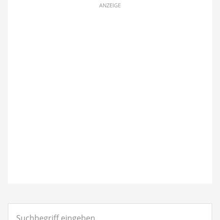
ANZEIGE
Suchbegriff
eingeben...